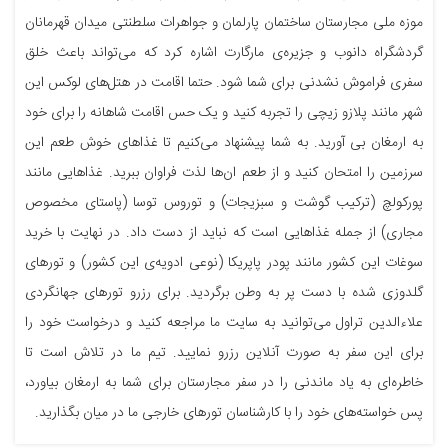
موزه ملی مجارستان ساختمان پارلمان و جواهرات سلطنتی میدان قهرمانان
گردشگراه دانوب و جزیره‌ی مارگارت اشاره کرد که می‌تواند باعث خلق
سفری فراموش نشدنی برای شما شود. حتما اقامت در هتل‌های لوکس این
شهر مانند پلازو زیچی را تجربه کنید و یک حس اقامت شاهانه را برای خود
به ارمغان بی آورید. به شما پیشنهاد می‌کنیم تا غذاهای خوش طعم این
سرزمین را امتحان کنید و از طعم ان‌ها لذت فراوان ببرید. غذاهایی مانند
پورکولچ (ترکیب گوشت و سبزیجات) و توروس توسا (پاستای مخصوص
مجاری) از جمله غذاهایی است که نباید از دست داد. در نهایت با خرید
سوغات این کشور مانند پودر پاپریکا (نوعی ادویه‌ی این کشور) و تورهای
گلدوزی شده با دست پر به وطن برگردید. برای رزرو تورهای جهانگردی
علاءالدین تراول می‌توانید به سایت ما مراجعه کنید و درخواست خود را
برای این سفر به صورت آنلاین رزرو نمایید. تیم ما در تلاش است تا
خاطره‌ای به یاد ماندنی را در سفر مجارستان برای شما به ارمغان بیاورد،
پس خواسته‌های خود را با کارشناسان تورهای خارجی ما در میان بگذارید.