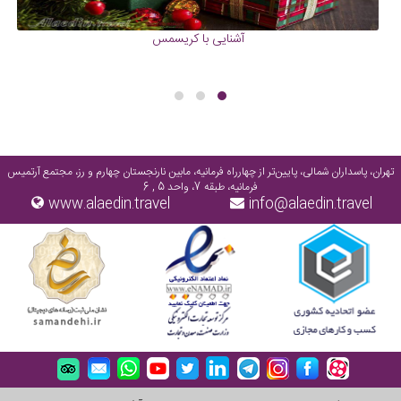
آشنایی با کریسمس
تهران، پاسداران شمالی، پایین‌تر از چهارراه فرمانیه، مابین نارنجستان چهارم و رز، مجتمع آرتمیس
فرمانیه، طبقه 7، واحد 5 , 6
www.alaedin.travel
info@alaedin.travel