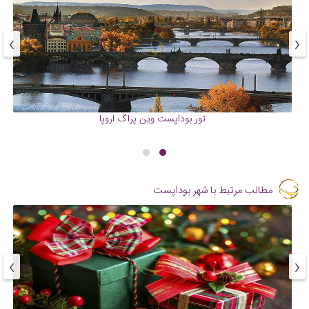
›
‹
تور بوداپست وین پراگ اروپا
مطالب مرتبط با شهر بوداپست
›
‹