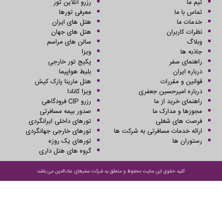
تیم ما
رزرو آنلاین تور
تماس با ما
معرفی تورها
خدمات ما
هتل های ایران
نظرات کاربران
هتل های جهان
وبلاگ
سالن های مراسم
جاذبه ها
ویزا
راهنمای سفر
پکیج تور خارجی
درباره ایران
بلیط هواپیما
قوانین و مقررات
هتل مارینا پارک کیش
درباره امیرحسین جعفری
ویزا کانادا
راهنمای خرید از ما
رزرو CIP فرودگاهی
مجوزها و مدارک ما
صدور بیمه مسافرتی
فرصت های شغلی
تورهای داخلی ایرانگردی
ارائه خدمات مسافرتی به شرکت ها
تورهای خارجی جهانگردی
رستوران ها
تورهای یک روزه
گروه های هتل داری
کلیه حقوق این سایت محفوظ و متعلق به شرکت سفرهای علاءالدین می باشد