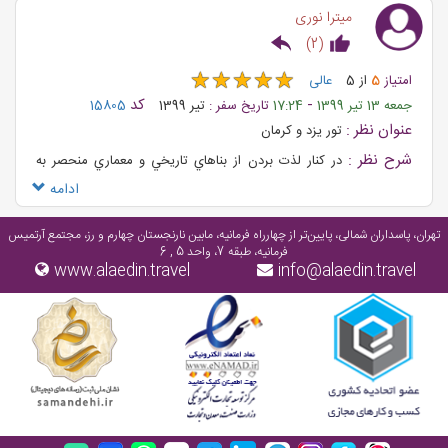
میترا نوری
)
2
(
★
★
★
★
★
★
★
★
★
★
امتیاز
5
از
5
عالی
-
کد
جمعه 13 تیر 1399
17:24
تاریخ سفر :
تیر 1399
15805
عنوان نظر :
تور يزد و كرمان
شرح نظر :
در كنار لذت بردن از بناهاي تاريخي و معماري منحصر به
فردشون ميتونيد از سوغاتي هاي بي نظيرشون براي عزيزانتون تهيه كنيد.
ادامه
به شدت پيشنهاد ميشه😍
تهران، پاسداران شمالی، پایین‌تر از چهارراه فرمانیه، مابین نارنجستان چهارم و رز، مجتمع آرتمیس
فرمانیه، طبقه 7، واحد 5 , 6
www.alaedin.travel
info@alaedin.travel