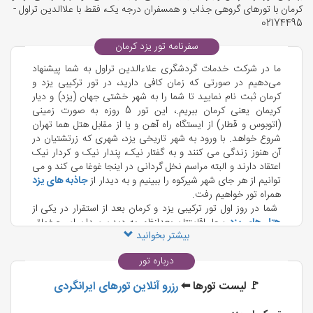
کرمان با تورهای گروهی جذاب و همسفران درجه یک، فقط با علاالدین تراول -
02174495
سفرنامه تور یزد کرمان
ما در شرکت خدمات گردشگری علاءالدین تراول به شما پیشنهاد
می‌دهیم در صورتی که زمان کافی دارید، در تور ترکیبی یزد و
کرمان ثبت نام نمایید تا شما را به شهر خشتی جهان (یزد) و دیار
کریمان یعنی کرمان ببریم.، این تور 5 روزه به صورت زمینی
(اتوبوس و قطار) از ایستگاه راه آهن و یا از مقابل هتل هما تهران
شروع خواهد. با ورود به شهر تاریخی یزد، شهری که زرتشتیان در
آن هنوز زندگی می کنند و به گفتار نیک، پندار نیک و کردار نیک
اعتقاد دارند و البته مراسم نخل گردانی در اینجا غوغا می کند و می
توانیم از هر جای شهر شیرکوه را ببینیم و به دیدار از
جاذبه های یزد
همراه تور خواهیم رفت.
شما در روز اول تور ترکیبی یزد و کرمان بعد از استقرار در یکی از
هتل های یزد
محل اقامتتان بعدازظهر به دیدن میدان امیرچخماق،
بیشتر بخوانید
بازار خان و موزه آب خواهید رفت و در نهایت برای صرف شام و
استراحت به هتل محل اقامت خود بر می‌گردید تا خود را برای روز
درباره تور
بعد آماده کنید.
روز دوم سفرتان با بازدید از
آتشکده زرتشتیان یزد
که تنها آتشکده
‌🚩 لیست تورها ⬅
رزرو آنلاین تورهای ایرانگردی
پا برجا در ایران است، دیدن خواهید کرد، جایی که با دیدنش به
راستی یزدان را سپاس می‌گویید. در این میان شما را به دیدن