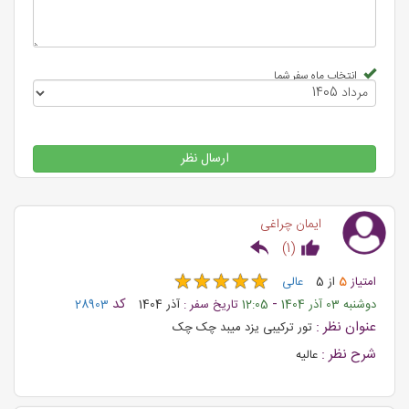
انتخاب ماه سفر شما
ارسال نظر
ایمان چراغی
)
1
(
★
★
★
★
★
★
★
★
★
★
امتیاز
5
از
5
عالی
-
کد
دوشنبه 03 آذر 1404
12:05
تاریخ سفر :
آذر 1404
28903
عنوان نظر :
تور ترکیبی یزد میبد چک چک
شرح نظر :
عالیه