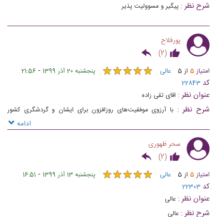
شرح نظر :
پيگير و مسووليت پذير
پورفلاح
)
2
(
★
★
★
★
★
★
★
★
★
★
-
امتیاز
5
از
5
عالی
پنجشنبه 20 آذر 1399
21:56
کد
22843
عنوان نظر :
اقای تقی زاده
شرح نظر :
با آرزوی موفقیت‌های روزافزون برای ایشان و گردشگری کشور
عزیزمان
ادامه
سحر ظهوری
)
2
(
★
★
★
★
★
★
★
★
★
★
-
امتیاز
5
از
5
عالی
پنجشنبه 13 آذر 1399
16:51
کد
22303
عنوان نظر :
عالی
شرح نظر :
عالی