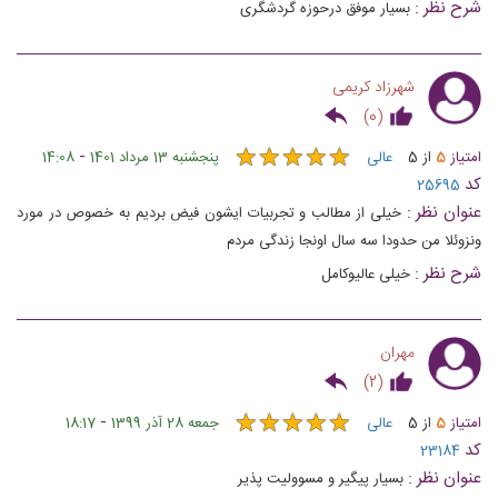
شرح نظر :
بسیار موفق درحوزه گردشگری
شهرزاد کریمی
)
0
(
★
★
★
★
★
★
★
★
★
★
-
امتیاز
5
از
5
عالی
پنجشنبه 13 مرداد 1401
14:08
کد
25695
عنوان نظر :
خیلی از مطالب و تجربیات ایشون فیض بردیم به خصوص در مورد
ونزوئلا من حدودا سه سال اونجا زندگی مردم‌
شرح نظر :
خیلی عالیو‌کامل
مهران
)
2
(
★
★
★
★
★
★
★
★
★
★
-
امتیاز
5
از
5
عالی
جمعه 28 آذر 1399
18:17
کد
23184
عنوان نظر :
بسيار پيگير و مسووليت پذير