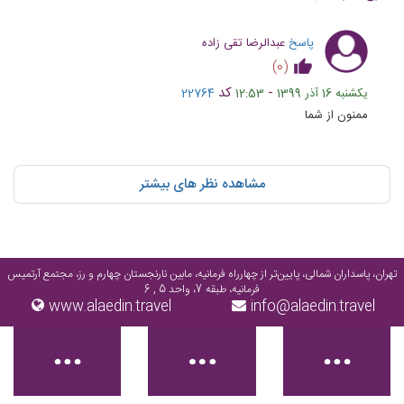
پاسخ
عبدالرضا تقی زاده
)
0
(
-
کد
یکشنبه 16 آذر 1399
12:53
22764
ممنون از شما
مشاهده نظر های بیشتر
تهران، پاسداران شمالی، پایین‌تر از چهارراه فرمانیه، مابین نارنجستان چهارم و رز، مجتمع آرتمیس
فرمانیه، طبقه 7، واحد 5 , 6
www.alaedin.travel
info@alaedin.travel