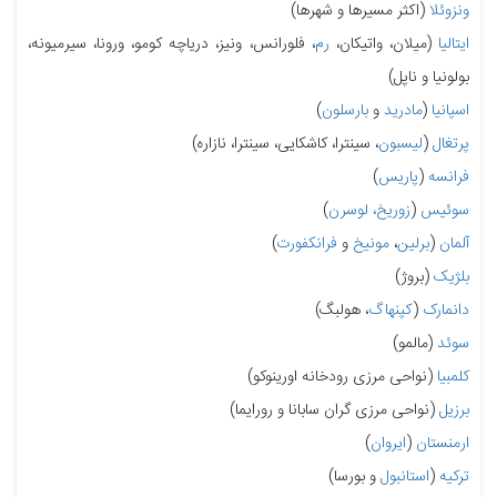
ونزوئلا
(اکثر مسیرها و شهرها)
ایتالیا
(میلان، واتیکان،
رم
، فلورانس، ونیز، دریاچه کومو، ورونا، سیرمیونه،
بولونیا و ناپل)
اسپانیا
(
مادرید
و
بارسلون
)
پرتغال
(
لیسبون
، سینترا، کاشکایی، سینترا، نازاره)
فرانسه
(
پاریس
)
سوئیس
(
زوریخ،
لوسرن
)
آلمان
(
برلین
،
مونیخ
و
فرانکفورت
)
بلژیک
(بروژ)
دانمارک
(
کپنهاگ
، هولبگ)
سوئد
(مالمو)
کلمبیا
(نواحی مرزی رودخانه اورینوکو)
برزیل
(نواحی مرزی گران سابانا و رورایما)
ارمنستان
(
ایروان
)
ترکیه
(
استانبول
و بورسا)