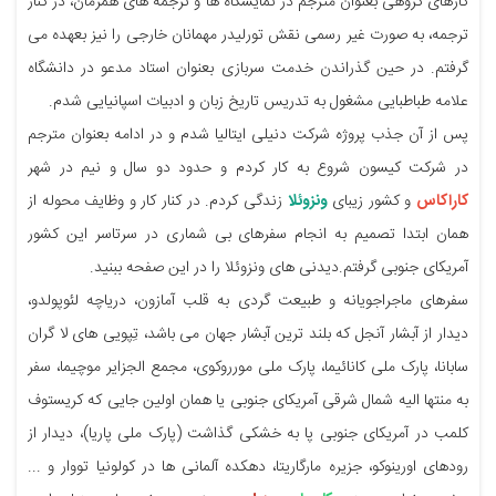
کارهای گروهی بعنوان مترجم در نمایشگاه ها و ترجمه های همزمان، در کنار
ترجمه، به صورت غیر رسمی نقش تورلیدر مهمانان خارجی را نیز بعهده می
گرفتم. در حین گذراندن خدمت سربازی بعنوان استاد مدعو در دانشگاه
علامه طباطبایی مشغول به تدریس تاریخ زبان و ادبیات اسپانیایی شدم.
پس از آن جذب پروژه شرکت دنیلی ایتالیا شدم و در ادامه بعنوان مترجم
در شرکت کیسون شروع به کار کردم و حدود دو سال و نیم در شهر
کاراکاس
و کشور زیبای
ونزوئلا
زندگی کردم. در کنار کار و وظایف محوله از
همان ابتدا تصمیم به انجام سفرهای بی شماری در سرتاسر این کشور
آمریکای جنوبی گرفتم.دیدنی های ونزوئلا را در این صفحه ببنید.
سفرهای ماجراجویانه و طبیعت گردی به قلب آمازون، دریاچه لئوپولدو،
دیدار از آبشار آنجل که بلند ترین آبشار جهان می باشد، تِپویی های لا گران
سابانا، پارک ملی کانائیما، پارک ملی مورروکوی، مجمع الجزایر موچیما، سفر
به منتها الیه شمال شرقی آمریکای جنوبی یا همان اولین جایی که کریستوف
کلمب در آمریکای جنوبی پا به خشکی گذاشت (پارک ملی پاریا)، دیدار از
رودهای اورینوکو، جزیره مارگاریتا، دهکده آلمانی ها در کولونیا تووار و ...