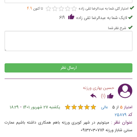
★
★
★
★
★
★
★
★
★
★
امتیاز کلی شما به عبدالرضا تقی زاده
تا کنون
4.9
لایک شما به عبدالرضا تقی زاده
619
شرح نظر شما
ارسال نظر
حسین بهاری ورزنه
)
1
(
★
★
★
★
★
★
★
★
★
★
-
امتیاز
5
از
5
عالی
یکشنبه 27 شهریور 1401
18:29
کد
25879
عنوان نظر :
میتونیم در شهر کویری ورزنه باهم همکاری داشته باشیم عمارت
سنتی شاباز ورزنه 09132030776