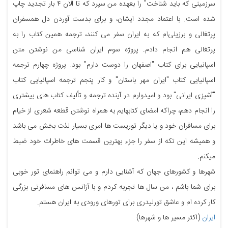
سرزمینی که باید شناخت" را بعهده من سپرد که تا الان ۴ بار تجدید چاپ
شده است. با اعتماد مجدد ایشان، و برای بدست آوردن دل همسفران
پرتغالی و برزیلی‌ام که به ایران سفر می کنند، ترجمه همین کتاب را به
پرتغالی هم انجام دادم. پروژه سوم ایران شناسی من نوشتن متن
اسپانیایی برای کتاب "اصفهان را دوست دارم" بود. پروژه چهارم ترجمه
اسپانیایی کتاب "ایران مهر باستان" و کار پنجم ترجمه اسپانیایی کتاب
"آشپزی ایرانی" بود و امیدوارم در آینده ترجمه و تألیف کتاب های بیشتری
را انجام دهم، چراکه امضای کتابهایم به همراه نوشتن قطعه شعری از خیام
برای مسافران خود و یا دیگر توریست ها امری بسیار لذت بخش می باشد
و همیشه این تکه از سفر را جزء بهترین قسمت های خاطرات خود ضبط
میکنم.
شهرها و کشورهای جهان که آشنایی دارم و می توانم راهنمای تور خوبی
برای شما باشم ، من سال ها تجربه کردم و با آژانس های مسافرتی بزرگی
کار کرده ام و عاشق تورلیدری برای تورهای ورودی به ایران هستم.
ایران
(اکثر مسیر ها و شهرها)