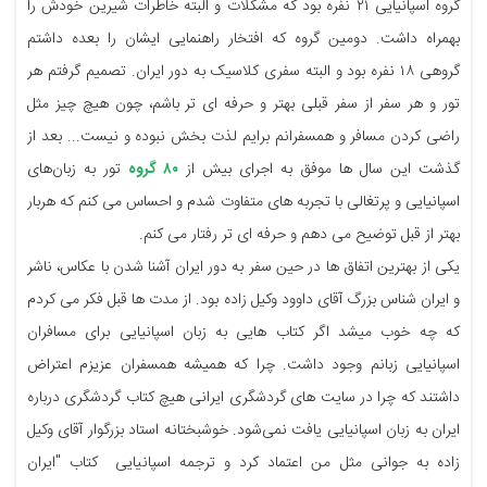
گروه اسپانیایی ۲۱ نفره بود که مشکلات و البته خاطرات شیرین خودش را
بهمراه داشت. دومین گروه که افتخار راهنمایی ایشان را بعده داشتم
گروهی ۱۸ نفره بود و البته سفری کلاسیک به دور ایران. تصمیم گرفتم هر
تور و هر سفر از سفر قبلی بهتر و حرفه ای تر باشم، چون هیچ چیز مثل
راضی کردن مسافر و همسفرانم برایم لذت بخش نبوده و نیست... بعد از
گذشت این سال ها موفق به اجرای بیش از
۸۰ گروه
تور به زبان‌های
اسپانیایی و پرتغالی با تجربه های متفاوت شدم و احساس می کنم که هربار
بهتر از قبل توضیح می دهم و حرفه ای تر رفتار می کنم.
یکی از بهترین اتفاق ها در حین سفر به دور ایران آشنا شدن با عکاس، ناشر
و ایران شناس بزرگ آقای داوود وکیل زاده بود. از مدت ها قبل فکر می کردم
که چه خوب میشد اگر کتاب هایی به زبان اسپانیایی برای مسافران
اسپانیایی زبانم وجود داشت. چرا که همیشه همسفران عزیزم اعتراض
داشتند که چرا در سایت های گردشگری ایرانی هیچ کتاب گردشگری درباره
ایران به زبان اسپانیایی یافت نمی‌شود. خوشبختانه استاد بزرگوار آقای وکیل
زاده به جوانی مثل من اعتماد کرد و ترجمه اسپانیایی کتاب "ایران