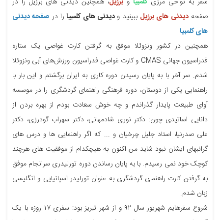
سفر به نواحی مرزی
کلمبیا
و
برزیل
، همچنین دیدنی های برزیل را در
صفحه
دیدنی های برزیل
ببینید و
دیدنی های کلمبیا
را در
صفحه دیدنی
های کلمبیا
همچنین در کشور ونزوئلا موفق به گرفتن کارت غواصی یک ستاره
فدراسیون جهانی CMAS و کارت غواصی فدراسیون ورزش‌های آبی ونزوئلا
شدم. سر آخر با به پایان رسیدن دوره کاری به ایران برگشتم و این بار با
راهنمایی یکی از دوستان، دوره فرهنگی راهنمای گردشگری را در موسسه
آوای طبیعت پایدار گذراندم و چه خوش سعادت بودم از بهره بردن از
دانایی اساتیدی چون: دکتر نوری شادمهانی، دکتر سهراب گودرزی، دکتر
علی صدرنیا، استاد جلیل چرخیان و ... که اگر راهنمایی ها و درس های
گرانبهای ایشان نبود شاید من اکنون به هیچکدام از موفقیت های هرچند
کوچک خود نمی رسیدم. با به پایان رساندن دوره تورلیدری سرانجام موفق
به گرفتن کارت راهنمای گردشگری به عنوان تورلیدر اسپانیایی و انگلیسی
زبان شدم.
شروع سفرهایم شهریور سال ۹۲ و از شهر تبریز بود: سفری ۱۷ روزه با یک