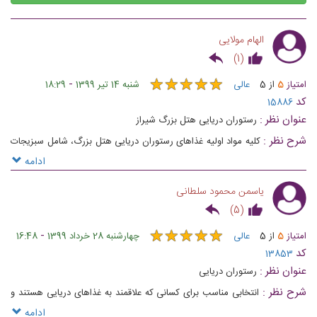
الهام مولایی
)
1
(
★
★
★
★
★
★
★
★
★
★
-
امتیاز
5
از
5
عالی
شنبه 14 تیر 1399
18:29
کد
15886
عنوان نظر :
رستوران دریایی هتل بزرگ شیراز
شرح نظر :
کلیه مواد اولیه غذاهای رستوران دریایی هتل بزرگ، شامل سبزیجات
و انواع ماهی‌ها و میگو، به صورت کاملاً تازه و در حضور میهمانان و به دلخواه
ادامه
آن‌ها برای طبخ انتخاب می‌شوند
یاسمن محمود سلطانی
)
5
(
★
★
★
★
★
★
★
★
★
★
-
امتیاز
5
از
5
عالی
چهارشنبه 28 خرداد 1399
16:48
کد
13853
عنوان نظر :
رستوران دریایی
شرح نظر :
انتخابی مناسب برای کسانی که علاقمند به غذاهای دریایی هستند و
یک انتخاب عالی
ادامه