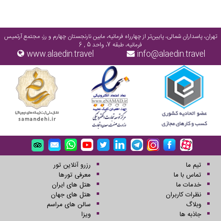
تهران، پاسداران شمالی، پایین‌تر از چهارراه فرمانیه، مابین نارنجستان چهارم و رز، مجتمع آرتمیس
فرمانیه، طبقه 7، واحد 5 , 6
www.alaedin.travel
info@alaedin.travel
تیم ما
رزرو آنلاین تور
تماس با ما
معرفی تورها
خدمات ما
هتل های ایران
نظرات کاربران
هتل های جهان
وبلاگ
سالن های مراسم
جاذبه ها
ویزا