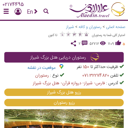
02174495
En
صفحه اصلی
>
رستوران و کافه
>
شیراز
★
★
★
★
★
★
★
★
★
★
1
2
3
4
5
امتیاز کلی شما به رستوران
تا کنون
2
52712
709
5
رستوران دریایی هتل بزرگ شیراز
ظرفیت حداکثر تا
150
نفر
موقعیت در نقشه
تلفن
071 32274820
نوع :
رستوران
آدرس :
فارس- شيراز- دروازه قرآن- هتل بزرگ شيراز
رزرو هتل بزرگ شیراز
رزرو رستوران
vious
Next