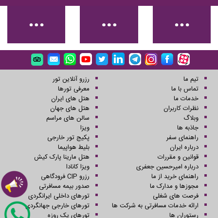
تیم ما
رزرو آنلاین تور
تماس با ما
معرفی تورها
خدمات ما
هتل های ایران
نظرات کاربران
هتل های جهان
وبلاگ
سالن های مراسم
جاذبه ها
ویزا
راهنمای سفر
پکیج تور خارجی
درباره ایران
بلیط هواپیما
قوانین و مقررات
هتل مارینا پارک کیش
درباره امیرحسین جعفری
ویزا کانادا
راهنمای خرید از ما
رزرو CIP فرودگاهی
مجوزها و مدارک ما
صدور بیمه مسافرتی
فرصت های شغلی
تورهای داخلی ایرانگردی
ارائه خدمات مسافرتی به شرکت ها
تورهای خارجی جهانگردی
رستوران ها
تورهای یک روزه