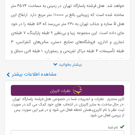
خواهد شد. هتل فرشته پاسارگاد تهران در زمینی به مساحت ۴۵۷۴ متر
ساخته شده است که زیربنایی بالغ بر ۱۱۰۰۰۰ متر مربع دارد. ارتفاع این
هتل 5 ستاره و جذاب تهران به ۲۳۰ متر می‌رسد که ۵۴ طبقه را در خود
جای داده است. این مجموعه زیبا و بی‌نظیر ۹ طبقه پارکینگ، ۷ طبقه‌ی
تجاری و اداری، فروشگاه‌های صنایع دستی، سالن‌های کنفرانس، ۳
طبقه تأسیسات، ۴ طبقه مراکز تفریحی و رستوران، ۱ طبقه لابی مجلل و
۳۰ طبقه برای اتاق های مجلل در هتل خواهد داشت.
بیشتر بخوانید
‌🚩 لیست تورهای داخلی علالادین تراول ⬅
رزرو آنلاین
مشاهده
اطلاعات بیشتر
تورهای ایرانگردی
نظرات کاربران
پروژه ساخت هتل فرشته تهران از سال ۱۳۹۱ آغاز شده و طبق تخمین و
کاربر محترم : نظرات و تجربیات شما در خصوص هتل فرشته پاسارگاد تهران
پیش‌بینی‌هایی که صورت گرفته است، در سال ۱۳۹۷ افتتاح خواهد شد.
-در حال ساخت به سایر کاربران در انتخاب های خود کمک می کند.در صورت
ثبت نظر با نام کاربری،همان لحظه فعال می شود و در غیر این صورت پس
معمار و طراح این هتل نوساز تهران توسط یکی از برجسته ترین
از بررسی فعال می شود.
معماران جهان یعنی زاها حدید طراحی شده که زیبایی منحصربه‌فردی
نام شما
دارد. هتل فرشته پاسارگاد تهران قرار است در 30 طبقه‌ای که به محل