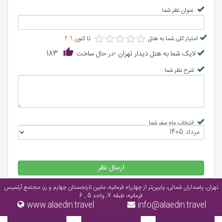
عنوان نظر شما
★
★
★
★
★
★
★
★
★
★
امتیاز کلی شما به هتل
تا کنون
4.9
لایک شما به هتل دیدار تهران -در حال ساخت
183
شرح نظر شما
انتخاب ماه سفر شما
ارسال نظر
تهران، پاسداران شمالی، پایین‌تر از چهارراه فرمانیه، مابین نارنجستان چهارم و رز، مجتمع آرتمیس
فرمانیه، طبقه 7، واحد 5 , 6
www.alaedin.travel
info@alaedin.travel