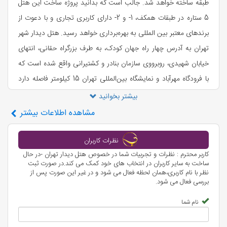
طبقه ساخته خواهد شد. جالب است که بدانید پروژه ساخت این هتل
5 ستاره در طبقات همکف، 1- و 2- دارای کاربری تجاری و با دعوت از
برندهای معتبر بین المللی به بهره‌برداری خواهد رسید. هتل دیدار شهر
تهران به آدرس چهار راه جهان کودک، به طرف بزرگراه حقانی، انتهای
خیابان شهیدی، روبرووی سازمان بنادر و کشتیرانی واقع شده است که
با فرودگاه مهرآباد و نمایشگاه بین‌المللی تهران 15 کیلومتر فاصله دارد
که همین موقعیت مکانی خوب از مزایای این هتل زیبای تهران به شمار
بیشتر بخوانید
می‌آید.
مشاهده
اطلاعات بیشتر
نظرات کاربران
کاربر محترم : نظرات و تجربیات شما در خصوص هتل دیدار تهران -در حال
ساخت به سایر کاربران در انتخاب های خود کمک می کند.در صورت ثبت
نظر با نام کاربری،همان لحظه فعال می شود و در غیر این صورت پس از
بررسی فعال می شود.
نام شما