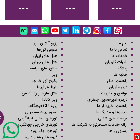
تیم ما
رزرو آنلاین تور
تماس با ما
معرفی تورها
خدمات ما
هتل های ایران
نظرات کاربران
هتل های جهان
وبلاگ
سالن های مراسم
جاذبه ها
ویزا
راهنمای سفر
پکیج تور خارجی
درباره ایران
بلیط هواپیما
قوانین و مقررات
هتل مارینا پارک کیش
درباره امیرحسین جعفری
ویزا کانادا
راهنمای خرید از ما
رزرو CIP فرودگاهی
مجوزها و مدارک ما
صدور بیمه مسافرتی
فرصت های شغلی
تورهای داخلی ایرانگردی
ارائه خدمات مسافرتی به شرکت ها
تورهای خارجی جهانگردی
رستوران ها
تورهای یک روزه
گروه های هتل داری