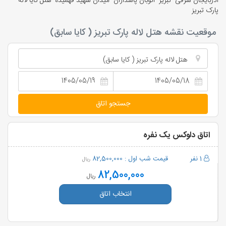
آذربايجان شرقی- تبریز- اتوبان پاسداران- میدان شهید فهمیده- هتل کایا لاله
پارک تبریز
موقعیت نقشه هتل لاله پارک تبریز ( کایا سابق)
هتل لاله پارک تبریز ( کایا سابق)
جستجو اتاق
اتاق دلوکس یک نفره
1 نفر
قیمت شب اول :
82,500,000
ریال
82,500,000
ریال
انتخاب اتاق