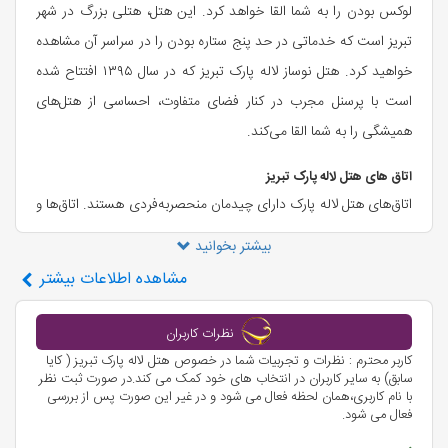
لوکس بودن را به شما القا خواهد کرد. این هتل، هتلی بزرگ در شهر
تبریز است که خدماتی در حد پنج ستاره بودن را در سراسر آن مشاهده
خواهید کرد. هتل نوساز لاله پارک تبریز که در سال ۱۳۹۵ افتتاح شده‌
است با پرسنل مجرب در کنار فضای متفاوت، احساسی از هتل‌های
همیشگی را به شما القا می‌کند.
اتاق های هتل لاله پارک تبریز
اتاق‌های هتل لاله پارک دارای چیدمان منحصربه‌فردی هستند. اتاق‌ها و
سوئیت‌های هتل نوساز کایا، بسیار لوکس و شیک بوده و امکانات
بیشتر بخوانید
رفاهی در اتاق‌ها و سوئیت‌های آن بسیار تمیز در سطح عالی پیش‌بینی
مشاهده
اطلاعات بیشتر
شده تا میهمانان خاطره‌ای دلپذیر در ذهن‌شان باقی بماند. از جمله این
امکانات می‌توان به مبلمان‌ شیک، اینترنت رایگان و مینی‌بار اشاره کرد.
نظرات کاربران
برای کسانی که به تنهایی سفر می‌کنند، یکی از مناسب‌ترین انتخاب‌ها،
کاربر محترم : نظرات و تجربیات شما در خصوص هتل لاله پارک تبریز ( کایا
سابق) به سایر کاربران در انتخاب های خود کمک می کند.در صورت ثبت نظر
اتاق دولوکس یک تخته است. اتاق‌هایی به همین سبک با ظرفیت ۲
با نام کاربری،همان لحظه فعال می شود و در غیر این صورت پس از بررسی
نفر نیز تحت عنوان اتاق دولوکس دوتخته ارائه می‌شوند. کسانی که
فعال می شود.
فضایی بیشتر و اقامتی راحت‌تر می‌خواهند می‌توانند سوئیت‌های