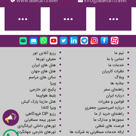
www.alaedin.travel
info@alaedin.travel
تیم ما
رزرو آنلاین تور
تماس با ما
معرفی تورها
خدمات ما
هتل های ایران
نظرات کاربران
هتل های جهان
وبلاگ
سالن های مراسم
جاذبه ها
ویزا
راهنمای سفر
پکیج تور خارجی
درباره ایران
بلیط هواپیما
قوانین و مقررات
هتل مارینا پارک کیش
درباره امیرحسین جعفری
ویزا کانادا
راهنمای خرید از ما
رزرو CIP فرودگاهی
مجوزها و مدارک ما
صدور بیمه مسافرتی
فرصت های شغلی
تورهای داخلی ایرانگردی
ارائه خدمات مسافرتی به شرکت ها
تورهای خارجی جهانگردی