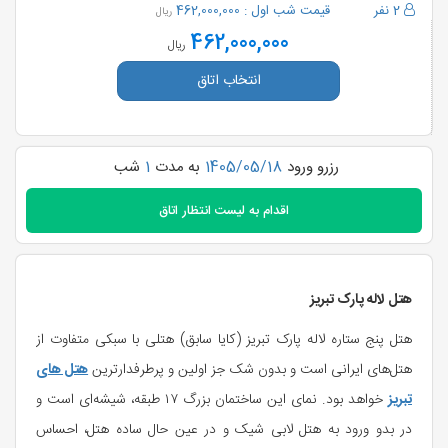
2 نفر
قیمت شب اول :
462,000,000
ریال
462,000,000
ریال
انتخاب اتاق
رزرو ورود
1405/05/18
به مدت
1
شب
اقدام به
لیست انتظار اتاق
هتل لاله پارک تبریز
هتل پنج ستاره لاله پارک تبریز (کایا سابق) هتلی با سبکی متفاوت از
هتل‌های ایرانی است و بدون شک جز اولین و پرطرفدارترین
هتل های
تبریز
خواهد بود. نمای این ساختمان بزرگ ۱۷ طبقه، شیشه‌ای است و
در بدو ورود به هتل لابی شیک و در عین حال ساده هتل، احساس