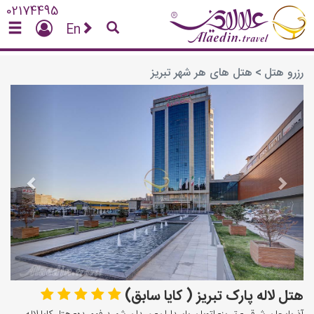
02174495
En
رزرو هتل
>
هتل های هر شهر تبریز
vious
Next
هتل لاله پارک تبریز ( کایا سابق)