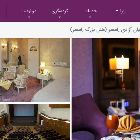
ویزا
خدمات
گردشگری
درباره ما
ان آزادی رامسر (هتل بزرگ رامسر)