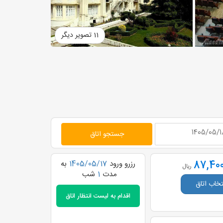
11 تصویر دیگر
جستجو اتاق
87,400
رزرو ورود
1405/05/17
به
ریال
مدت
1
شب
تخاب اتاق
اقدام به
لیست انتظار اتاق