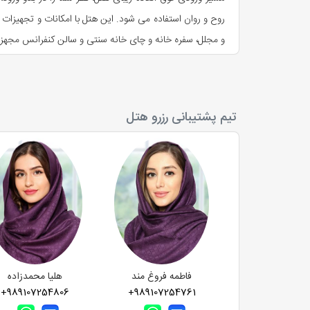
روح و روان استفاده می شود. این هتل با امکانات و تجهیزات
و مجلل، سفره خانه و چای خانه سنتی و سالن کنفرانس مجهز
موقعیت جغرافیایی و معماری هتل بزرگ رامسر
تیم پشتیبانی رزرو هتل
مربع در ۳ طبقه است. هتل بزرگ رامسر از لحاظ نوع 
دیدنی و طبیعی شهر و دیگر مناطق شهر مانند کاخ موزه رامسر
پارسیان تا فرودگاه رامسر برابر با ۴.۶ کیلومتر و تا ترمینال رامسر برابر با ۳.۲ کیلومتر می‌باشد.
اتاق ها، سوئیت ها و سالن های هتل پارسیان بزرگ رامسر
هتل پارسیان رامسر دارا
جای داد
تشریفات و سالن همایش هتل برای برگزاری مراسم ها و روید
فاطمه فروغ مند
هلیا محمدزاده
+989107254806
+989107254761
تجربه ای کاملا متفاوت از سفر به شمال کشور داشته باشید و 