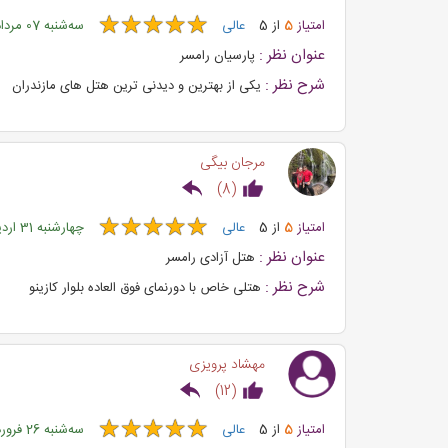
★
★
★
★
★
★
★
★
★
★
امتیاز
5
از
5
عالی
ﺳﻪشنبه 07 مرداد 1399
عنوان نظر :
پارسیان رامسر
شرح نظر :
یکی از بهترین و دیدنی ترین هتل های مازندران
مرجان بیگی
)
8
(
★
★
★
★
★
★
★
★
★
★
امتیاز
5
از
5
عالی
چهارشنبه 31 اردیبهشت 1399
عنوان نظر :
هتل آزادی رامسر
شرح نظر :
هتلی خاص با دورنمای فوق العاده بلوار کازینو
مهشاد پرویزی
)
12
(
★
★
★
★
★
★
★
★
★
★
امتیاز
5
از
5
عالی
ﺳﻪشنبه 26 فروردین 1399