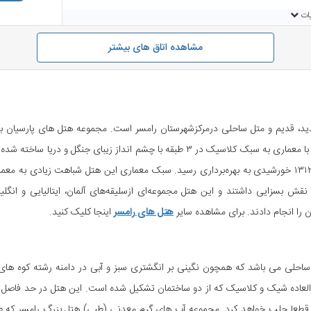
یات
0,000
مشاهده اتاق های بیشتر
ان
یات
، قدیم و متل ساحلی درمرکزشهرستان رامسر است. مجموعه هتل های پارسیان با ا
در سال ۱۳۰۷ توسط مهندسان آلمانی تهیه و در سال ۱۳۱۱ یا ۱۳۱۲ خورشیدی به بهره‌برداری رسید. سبک معماری این
مسر نقش بسزایی داشتند و این هتل مجموعه‌ای ازسلیقه‌های آلمان، ایتالیایی و ا
ن را انجام دادند. برای مشاهده سایر
هتل های رامسر
اینجا کلیک کنید.
احلی می باشد که همچون نگینی بر انگشتری سبز و آبی در دامنه رشته کوه های ا
 العاده شیک و کلاسیک که از دو ساختمان تشکیل شده است. این هتل در حد فاصل بی
ود، قطعا جلب خواهد کرد. مجموعه آب های گرم معدنی (طبی) هتل بزرگ رامسر که طر