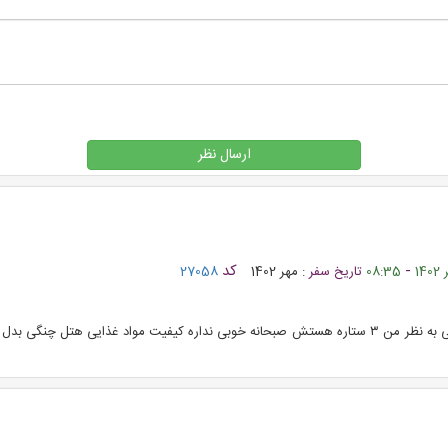
ارسال نظر
-
کد
08:35
تاریخ سفر :
مهر 1402
27058
سلام اول از همه هتل ۴ ساده است نه ۵ ستاره ولی به نظر من ۳ ستاره هستش صبحانه خوبی نداره کیف
الیات میگیرند