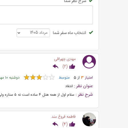
شرح نظر شما
انتخاب ماه سفر شما
مهدی چهراقی
)
2
(
★
★
★
★
★
★
★
★
★
★
امتیاز
3
از
5
متوسط
دوشنبه 10 مهر 1402
عنوان نظر :
انتقاد
شرح نظر :
رو تو جای جای رامسر می تونید ببینید لازم نیست تو هتل بمانید در ضمن ۹ در صد هم م
فاطمه فروغ مند
)
4
(