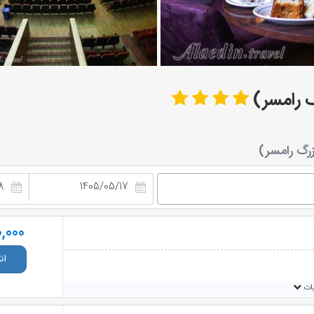
گ رامسر)
رگ رامسر)
,000
ان
یات