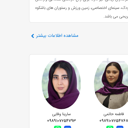
ک کودک، سینمای اختصاصی، زمین ورزش و رستوران های باشکوه
ریحی می باشد.
مشاهده
اطلاعات بیشتر
و به ندرت سه ستاره هستند. در واقع مجموعه هتل های پارسیان به عنوان بزرگترین زنجیره هتلداری کشور
محسوب می‌شود. هتل بزرگ پارسیان آزادی رامسر که یکی از ۲۲ هتل شرکت هتل های بین المللی پارسیان است در مجاورت خیابان شهید رجایی و نزدیک بلوار معلم قرار دارد و زیربنای آن حدود ۵ هزار متر
مار می‌رود. از مزایای هتل رامسر دسترسی آسان به جاذبه‌های
مازندران رامسر، پارک ملی و... می‌باشد. فاصله هتل رامسر
فره با طرح‌های قدیم و جدید است که در ساختمان قدیمی و ساختمان جدید
افی شاپ هتل نیز انواع نوشیدنی‌ها را با طعم بیاد ماندنی تجربه می‌کنید. سالن
 دارید، کافیست کلیک کنید.
با اقامت در هتل پارسیان رامسر،
فاطمه حاتمی
سارینا وفایی
+989107254793
+98910725476
 صفارود، تله کابین رامسر، موزه مردم شناسی رامسر برخی از