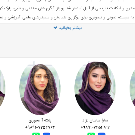
 مدرن و امکانات تفریحی از قبیل استخر شنا رو باز، آبگرم های معدنی و طبی، پار
 به سیستم صوتی و تصویری برای برگزاری همایش و سمینارهای علمی، آموزشی و تف
بیشتر بخوانید
شرکت هتل های بین المللی پارسیان در سراسر کشور دارای ۲۲ هتل بوده که عمدتاً ۴ و ۵ ستاره 
معماری، زیبایی، موقعیت مکانی و تجهیزات یکی از مشهورترین هتل‌های خاورمیانه به ش
، بازار سنتی رامسر، پلاژ توسکاسرا، پلاژ لیدو، دماغه ساحلی رامسر، ساحل طلایی 
ی ۳ طبقه و ۱۶۴ واحد اقامتی است. این واحد ها به صورت اتاق‌های دو، سه تخته و سوئیت‌های چهارن
ه شده اند. رستوران شقایق هتل با ظرفیت ۵۰۰ نفر، فضایی دلنشین و غذاهای متنوع، پذیرای شما عزیزان است. در ک
ادها انتخاب مناسبی است.
در صورتی که قصد رزرو
سالن سفیر هتل پارسیان رامسر
را
سارا ساسان نژاد
پانته آ صبوری
8
+989107254762
+989107254812
از امکانات لوکس هتل، بهره مند شوید. روستای جواهرده، قلعه مارکوه، بوستان جنگلی