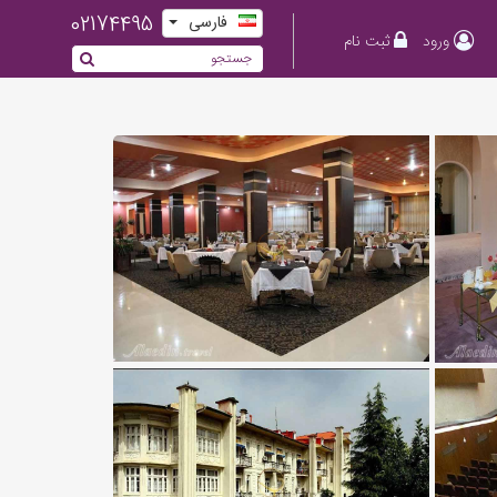
02174495
فارسی
ورود
ثبت نام