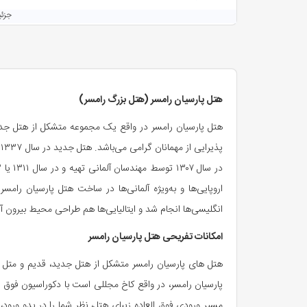
جزئ
سوئیت چهار نفره
4 نفر
قیمت شب اول :
188,100,000
ریال
هتل پارسیان رامسر (هتل بزرگ رامسر)
جزئ
هتل پارسیان رامسر در واقع یک مجموعه متشکل از هتل جدید
اروپایی‌ها و به‌ویژه آلمانی‌ها در ساخت هتل پارسیان را
انگلیسی‌ها انجام شد و ایتالیایی‌ها هم طراحی محیط بیرون آ
امکانات تفریحی هتل پارسیان رامسر
هتل های پارسیان رامسر متشکل از هتل جدید، قدیم و متل س
پارسیان رامسر، در واقع کاخ مجللی است با دکوراسیون فوق
مسیر ورودی فوق العاده زیبای هتل، نظر شما را در بدو ور