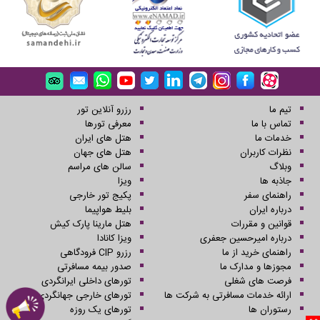
تیم ما
رزرو آنلاین تور
تماس با ما
معرفی تورها
خدمات ما
هتل های ایران
نظرات کاربران
هتل های جهان
وبلاگ
سالن های مراسم
جاذبه ها
ویزا
راهنمای سفر
پکیج تور خارجی
درباره ایران
بلیط هواپیما
قوانین و مقررات
هتل مارینا پارک کیش
درباره امیرحسین جعفری
ویزا کانادا
راهنمای خرید از ما
رزرو CIP فرودگاهی
مجوزها و مدارک ما
صدور بیمه مسافرتی
فرصت های شغلی
تورهای داخلی ایرانگردی
ارائه خدمات مسافرتی به شرکت ها
تورهای خارجی جهانگردی
رستوران ها
تورهای یک روزه