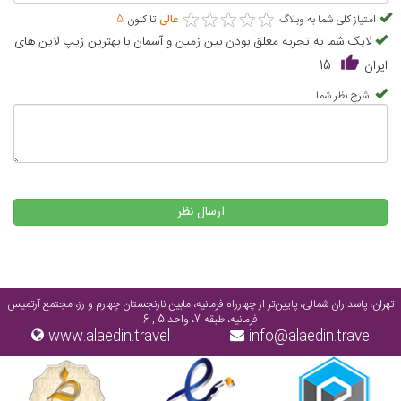
★
★
★
★
★
★
★
★
★
★
امتیاز کلی شما به وبلاگ
عالی
تا کنون
5
لایک شما به تجربه معلق بودن بین زمین و آسمان با بهترین زیپ لاین های
ایران
15
شرح نظر شما
ارسال نظر
تهران، پاسداران شمالی، پایین‌تر از چهارراه فرمانیه، مابین نارنجستان چهارم و رز، مجتمع آرتمیس
فرمانیه، طبقه 7، واحد 5 , 6
www.alaedin.travel
info@alaedin.travel