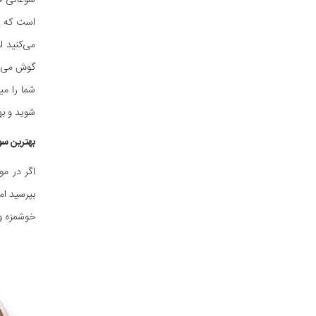
سوغاتی ل
است که عط
می‌کنید ا
گوش می‌ده
شما را می
شوید و بهت
بهترین سو
اگر در م
بپرسید ام
خوشمزه و 