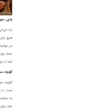
چای ، سو
یک ایرانی
هیچ چای خ
جز نوشیدن
ممتاز بها
شما را دوب
کلوچه ، 
کلوچه خو
است. با خ
به مشامتا
خود بیاور