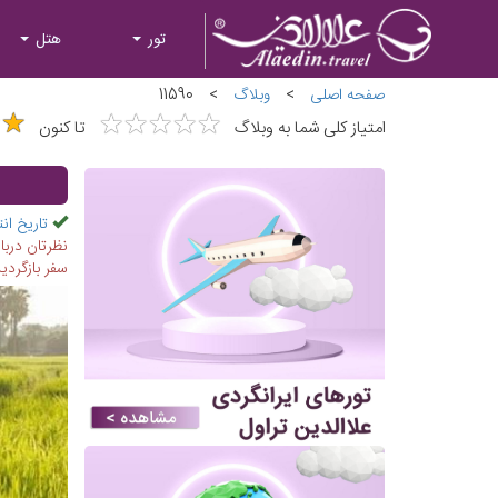
تور
هتل
صفحه اصلی
>
وبلاگ
>
11590
★
★
★
★
★
★
★
★
★
★
★
★
★
★
امتیاز کلی شما به وبلاگ
تا کنون
تاریخ انت
نظرتان درب
سفر بازگردید