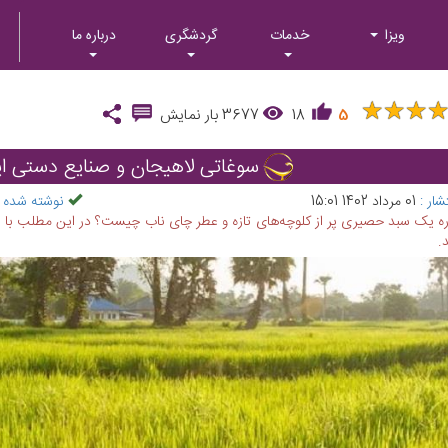
ویزا
خدمات
گردشگری
درباره ما
★
★
★
★
★
★
5
18
3677
بار نمایش
سوغاتی لاهیجان و صنایع دستی 
شار :
01 مرداد 1402 15:01
نوشته شده 
اره یک سبد حصیری پر از کلوچه‌های تازه و عطر چای ناب چیست؟ در این مطلب با س
.