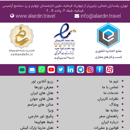
تهران، پاسداران شمالی، پایین‌تر از چهارراه فرمانیه، مابین نارنجستان چهارم و رز، مجتمع آرتمیس
فرمانیه، طبقه 7، واحد 5 , 6
www.alaedin.travel
info@alaedin.travel
تیم ما
رزرو آنلاین تور
تماس با ما
معرفی تورها
خدمات ما
هتل های ایران
نظرات کاربران
هتل های جهان
وبلاگ
سالن های مراسم
جاذبه ها
ویزا
راهنمای سفر
پکیج تور خارجی
درباره ایران
بلیط هواپیما
قوانین و مقررات
هتل مارینا پارک کیش