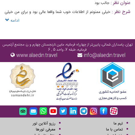
عنوان نظر :
جالب بود
شرح نظر :
خیلی ممنونم از اطلاعات خوب شما واقعا عالی بود و برای من خیلی
جالب بود
ادامه
تهران، پاسداران شمالی، پایین‌تر از چهارراه فرمانیه، مابین نارنجستان چهارم و رز، مجتمع آرتمیس
فرمانیه، طبقه 7، واحد 5 , 6
www.alaedin.travel
info@alaedin.travel
تیم ما
رزرو آنلاین تور
تماس با ما
معرفی تورها