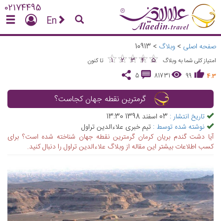
02174495
En
صفحه اصلی
>
وبلاگ
>
10913
★
★
★
★
★
★
★
★
★
★
1
2
3
4
5
امتیاز کلی شما به وبلاگ
تا کنون
5
81731
99
4.3
گرمترین نقطه جهان کجاست؟
تاریخ انتشار :
03 اسفند 1398 13:30
نوشته شده توسط :
تیم خبری علاءالدین تراول
آیا دشت گندم بریان کرمان گرمترین نقطه جهان شناخته شده است؟ برای
کسب اطلاعات بیشتر این مقاله از وبلاگ علاءالدین تراول را دنبال کنید.