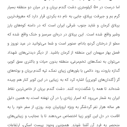
اما درست در 50 کیلومتری دشت گندم بریان و در میان دو منطقه بسیار
گرم بم و جیرفت ییلاق، جایی به نام ده بکردی قرار دارد که معروف‌ترین
ییلاق کرمان و شاید جنوب شرقی ایران است که در دامنه کوه‌های بارز
وشیر واقع شده است. این ییلاق در دره‌ای سرسبز و خنک واقع شده که
مملو از درختان گردو، بادام، صنوبر است و شما می‌توانید در عید نوروز و
فصل بهار میهمان این منطقه از کرمان باشید. از دیگر دیدنی‌های شهداد
می‌توان به نمک‌های تخم‌مرغی، منطقه بدون حیات و باکتری عمق کویر،
گدازه باروت، رود دائمی با بلورهای زیبای نمک، تپه گندم بریان و بوته‌های
گز (گلدان‌های کویری) اشاره کرد که به زیبایی در این کویر کنار هم چیده
شده‌اند تا همه را شگفت‌زده کنند. دشت گندم بریان از خاص‌ترین نقاط
ایران به شمار می‌رود که اسرار زیادی را در آن نهفته است، به همین دلیل
هر ساله هزار نفر گردشگر به ویژه اروپاییان چند روزی از سفر خود را به
اقامت در دل این کویر زیبا اختصاص می‌دهند تا با عجایب و زیبایی‌های
منحصر به فرد آن آشنا شوند. همچنین وجود پیست اسکی، ارتفاعات