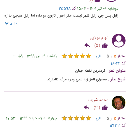
)
1
(
-
کد
دوشنبه 06 تیر 1401
15:04
25598
زابل پس چی زابل شهر نیست مگر اهواز کارون رو داره اما زابل هیچی نداره
حتی اب برای خوردن
ادامه
الهام مولایی
)
5
(
★
★
★
★
★
★
★
★
★
★
-
امتیاز
5
از
5
عالی
یکشنبه 29 تیر 1399
22:59
کد
18022
عنوان نظر :
گرمترین نقطه جهان
شرح نظر :
صحرای العزیزیه لیبی ودره مرگ کالیفرنیا
محمد شریف
)
12
(
★
★
★
★
★
★
★
★
★
★
-
امتیاز
5
از
5
عالی
چهارشنبه 07 خرداد 1399
17:53
کد
12633