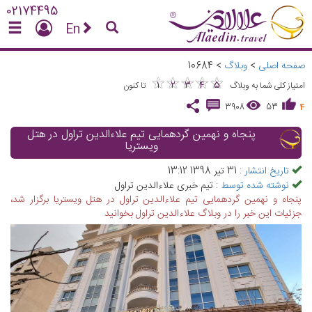
02174495
En
صفحه اصلی
>
وبلاگ
>
10684
★
★
★
★
★
★
★
★
★
★
1
2
3
4
5
امتیاز کلی شما به وبلاگ
تا کنون
3908
53
4
پنجاه و نهمین گردهمایی تیم علاءالدین تراول در هتل
ویستریا
تاریخ انتشار :
31 تیر 1398 13:12
نوشته شده توسط :
تیم خبری علاءالدین تراول
پنجاه و نهمین گردهمایی تیم علاءالدین تراول در هتل ویستریا برگزار شد،
جزئیات این خبر را در وبلاگ علاءالدین تراول بخوانید