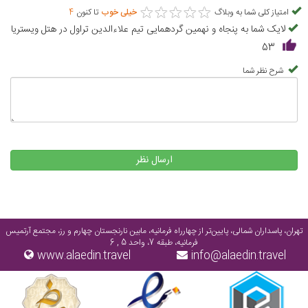
★
★
★
★
★
★
★
★
★
★
امتیاز کلی شما به وبلاگ
خیلی خوب
تا کنون
4
لایک شما به پنجاه و نهمین گردهمایی تیم علاءالدین تراول در هتل ویستریا
53
شرح نظر شما
ارسال نظر
تهران، پاسداران شمالی، پایین‌تر از چهارراه فرمانیه، مابین نارنجستان چهارم و رز، مجتمع آرتمیس
فرمانیه، طبقه 7، واحد 5 , 6
www.alaedin.travel
info@alaedin.travel