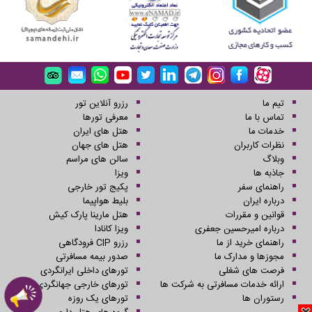
تیم ما
رزرو آنلاین تور
تماس با ما
معرفی تورها
خدمات ما
هتل های ایران
نظرات کاربران
هتل های جهان
وبلاگ
سالن های مراسم
جاذبه ها
ویزا
راهنمای سفر
پکیج تور خارجی
درباره ایران
بلیط هواپیما
قوانین و مقررات
هتل مارینا پارک کیش
درباره امیرحسین جعفری
ویزا کانادا
راهنمای خرید از ما
رزرو CIP فرودگاهی
مجوزها و مدارک ما
صدور بیمه مسافرتی
فرصت های شغلی
تورهای داخلی ایرانگردی
ارائه خدمات مسافرتی به شرکت ها
تورهای خارجی جهانگردی
رستوران ها
تورهای یک روزه