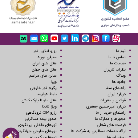
تیم ما
رزرو آنلاین تور
تماس با ما
معرفی تورها
خدمات ما
هتل های ایران
نظرات کاربران
هتل های جهان
وبلاگ
سالن های مراسم
جاذبه ها
ویزا
راهنمای سفر
پکیج تور خارجی
درباره ایران
بلیط هواپیما
قوانین و مقررات
هتل مارینا پارک کیش
درباره امیرحسین جعفری
ویزا کانادا
راهنمای خرید از ما
رزرو CIP فرودگاهی
مجوزها و مدارک ما
صدور بیمه مسافرتی
فرصت های شغلی
تورهای داخلی ایرانگردی
ارائه خدمات مسافرتی به شرکت ها
تورهای خارجی جهانگردی
رستوران ها
تورهای یک روزه