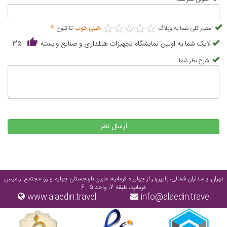
★
★
★
★
★
★
★
★
★
★
امتیاز کلی شما به وبلاگ
خیلی خوب
تا کنون
4
لایک شما به اولین نمایشگاه تجهیزات هتلداری و صنایع وابسته
35
شرح نظر شما
ارسال نظر
تهران، پاسداران شمالی، پایین‌تر از چهارراه فرمانیه، مابین نارنجستان چهارم و رز، مجتمع آرتمیس
فرمانیه، طبقه 7، واحد 5 , 6
www.alaedin.travel
info@alaedin.travel