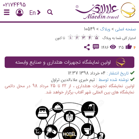
02174495
En
صفحه اصلی
>
وبلاگ
>
10549
★
★
★
★
★
★
★
★
★
★
1
2
3
4
5
امتیاز کلی شما به وبلاگ
تا کنون
1486
35
4
اولین نمایشگاه تجهیزات هتلداری و صنایع وابسته
تاریخ انتشار :
04 خرداد 1398 12:37
نوشته شده توسط :
تیم خبری علاءالدین تراول
اولین نمایشگاه تجهیزات هتلداری ، از 22 تا 25 مرداد 98 در محل دائمی
نمایشگاه های بین المللی شهر آفتاب برگزار خواهد شد.