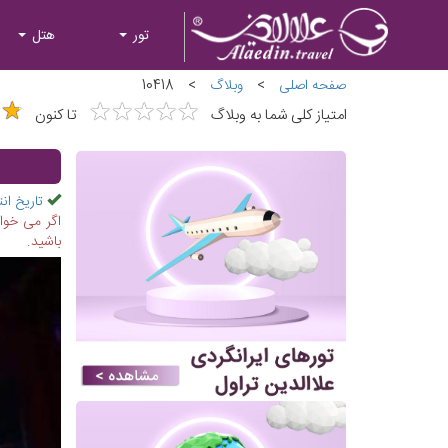
تور
هتل
صفحه اصلی
>
وبلاگ
>
10418
★
★
★
★
★
★
★
★
★
★
★
★
★
★
امتیاز کلی شما به وبلاگ
تا کنون
تاریخ انت
اگر می خواه
باشید.