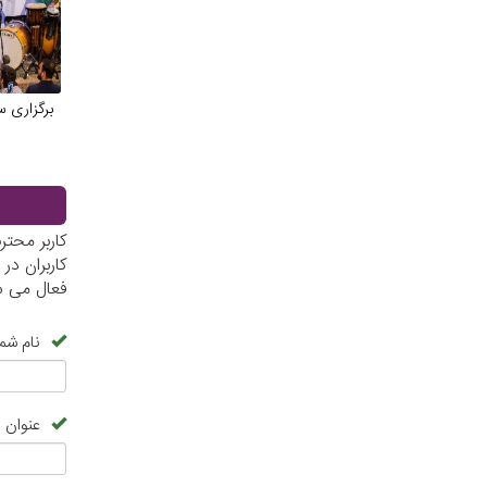
برگزاری 
کاربر محت
کاربران د
فعال می ش
نام شما
عنوان 