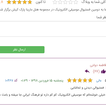
★
★
★
★
★
★
★
★
★
★
★
★
★
★
★
★
★
★
★
★
 کلی شما به وبلاگ
تا کنون
.8
 به دومین فستیوال موسیقی الکترونیک در مجموعه هتل مارینا پارک کیش برگزار شد
ر شما
ارسال نظر
اطمه دولتی
)
67
(
★
★
★
★
★
★
★
★
★
★
-
کد
عالی
پنجشنبه 15 فروردین 1398
01:39
10467
فستیوالی دیدنی و تماشایی
خیلی خوشحالم که موسیقی الکترونیک کم کم داره تو فرهنگ ایرانی جا میفته و باعث م
شکسوت ها و ستارگان موسیقی ایران اشنا شوند.به امید اینکه روزی بتونیم هنرمندها