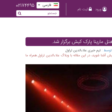
02174495
فارسی
ورود
ثبت نام
 مارینا پارک کیش برگزار شد.
توسط :
تیم خبری علاءالدین تراول
آشنا شوید، در این مقاله با وبلاگ علاءالدین تراول همراه ما