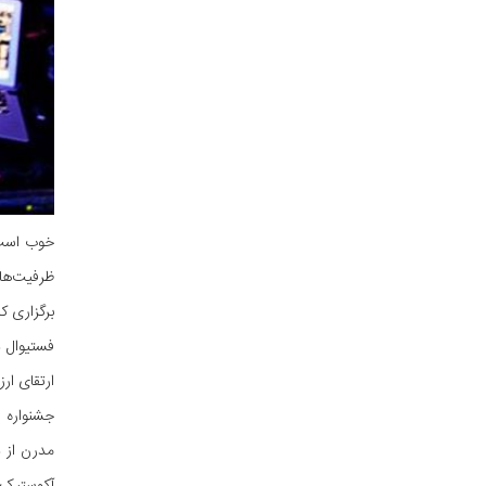
خوب است 
ظرفیت‌ها،
برگزاری کن
فستیوال د
ارتقای ار
جشنواره 
مدرن از د