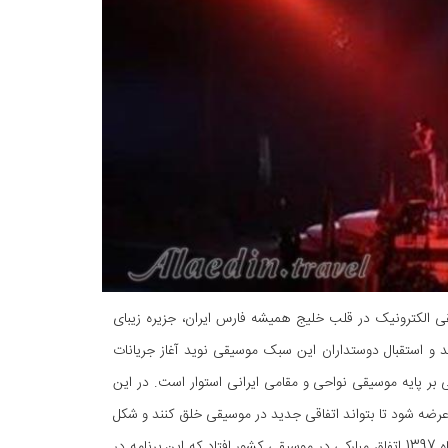
الکترونیک در قلب خلیج همیشه فارس ایران، جزیره زیبای
رینا پارک در روز پنجشنبه 23 و جمعه 24 اسفند برگزار شد و استقبال دوستداران این سبک موسیقی نوید آغاز جریانات
ر پایه موسیقی نواحی و مقامی ایرانی استوار است. در این
رضه شود تا بتواند اتفاقی جدید در موسیقی خلق کنند و شکل
و حالتی جذاب به خود بگیرند. با برگزاری اولین فستیوال موسیقی الکترونیک کیش در آبان ماه 1397 اتفاق مبارکی در موسیقی کشور افتاد که این برنامه در