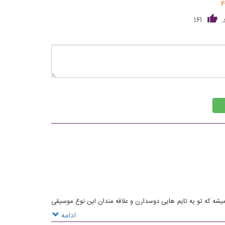
4
.
161
یشه که تو یه تایم هایی دوسدارن و علاقه مندان این نوع موسیقی
ی دیگه کشورهای مختلفو هم تو این فستیوال ها ببینیم.ممنون به
ادامه