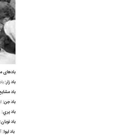
بادهای مع
باد زار:
بادهای زار
باد مشایخ
باد جن:
ای
باد پري:
ن
باد نوبان:
باد لیوا:
آز