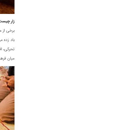
زار چيست
برخی از م
باد ‌زده 
میان فره