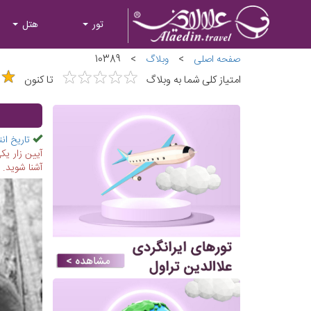
تور
هتل
صفحه اصلی
>
وبلاگ
>
10389
★
★
★
★
★
★
★
★
★
★
★
★
★
★
امتیاز کلی شما به وبلاگ
تا کنون
تاریخ انت
آیین زار یک
آشنا شوید.