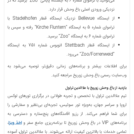
می‌توانید با تراموای شماره 6 به ایستگاه پایانی "Zoo" برسید که در
نزدیکی ورودی اصلی باغ وحش قرار دارد.
از ایستگاه Bellevue نزدیک ایستگاه قطار Stadelhofen با
تراموای شماره 5 به ایستگاه "Kirche Fluntern" رفته و سپس با
تراموای شماره 6 به ایستگاه "Zoo" برسید.
از ایستگاه قطار Stettbach اتوبوس شماره 751 به ایستگاه
"Zoo/Forrenweid" می‌رود.
برای اطلاعات بیشتر و برنامه‌های زمانی دقیق‌تر، توصیه می‌شود به
وب‌سایت رسمی باغ وحش زوریخ مراجعه کنید.
بازدید از باغ وحش زوریخ با علاالدین تراول
تیم علاالدین تراول با تخصص و تجربه طولانی در برگزاری تورهای لوکس
اروپا و سراسر جهان، به‌ویژه تور سوئیس، تجربه‌ای بی‌نظیر و سفارشی را
برای شما فراهم می‌کند. از رزرو اقامتگاه‌های پنج‌ستاره و دسترسی به
برنامه‌های VIP در باغ وحش زوریخ تا برنامه‌ریزی جامع سفر و
اخذ ویزا
،
تمامی خدمات با بالاترین کیفیت ارائه می‌شوند. با علاالدین تراول، آسوده