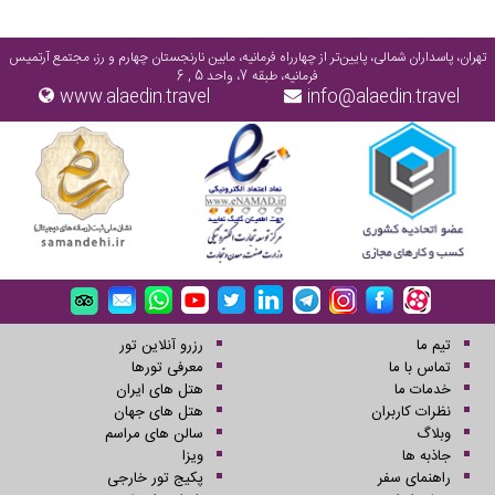
تهران، پاسداران شمالی، پایین‌تر از چهارراه فرمانیه، مابین نارنجستان چهارم و رز، مجتمع آرتمیس
فرمانیه، طبقه 7، واحد 5 , 6
www.alaedin.travel
info@alaedin.travel
تیم ما
رزرو آنلاین تور
تماس با ما
معرفی تورها
خدمات ما
هتل های ایران
نظرات کاربران
هتل های جهان
وبلاگ
سالن های مراسم
جاذبه ها
ویزا
راهنمای سفر
پکیج تور خارجی