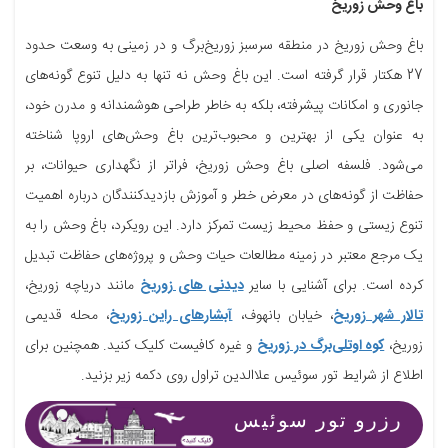
باغ وحش زوریخ
باغ وحش زوریخ در منطقه سرسبز زوریخ‌برگ و در زمینی به وسعت حدود
27 هکتار قرار گرفته است. این باغ وحش نه تنها به دلیل تنوع گونه‌های
جانوری و امکانات پیشرفته، بلکه به خاطر طراحی هوشمندانه و مدرن خود،
به عنوان یکی از بهترین و محبوب‌ترین باغ وحش‌های اروپا شناخته
می‌شود. فلسفه اصلی باغ وحش زوریخ، فراتر از نگهداری حیوانات، بر
حفاظت از گونه‌های در معرض خطر و آموزش بازدیدکنندگان درباره اهمیت
تنوع زیستی و حفظ محیط زیست تمرکز دارد. این رویکرد، باغ وحش را به
یک مرجع معتبر در زمینه مطالعات حیات وحش و پروژه‌های حفاظت تبدیل
کرده است. برای آشنایی با سایر
دیدنی های زوریخ
مانند دریاچه زوریخ،
تالار شهر زوریخ
، خیابان بانهوف،
آبشارهای راین زوریخ
، محله قدیمی
زوریخ،
کوه اوتلی‌برگ در زوریخ
و غیره کافیست کلیک کنید. همچنین برای
اطلاع از شرایط تور سوئيس علاالدین تراول روی دکمه زیر بزنید.
رزرو تور سوئیس