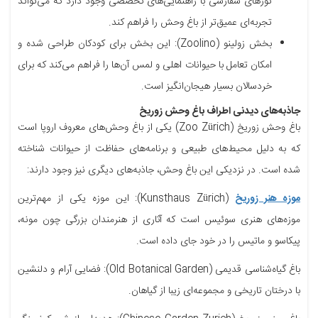
تورهای سفارشی با راهنمایی‌های تخصصی وجود دارد که می‌تواند
تجربه‌ای عمیق‌تر از باغ وحش را فراهم کند.
بخش زولینو (Zoolino): این بخش برای کودکان طراحی شده و
امکان تعامل با حیوانات اهلی و لمس آن‌ها را فراهم می‌کند که برای
خردسالان بسیار هیجان‌انگیز است.
جاذبه‌های دیدنی اطراف باغ وحش زوریخ
باغ وحش زوریخ (Zoo Zürich) یکی از باغ وحش‌های معروف اروپا است
که به دلیل محیط‌های طبیعی و برنامه‌های حفاظت از حیوانات شناخته
شده است. در نزدیکی این باغ وحش، جاذبه‌های دیگری نیز وجود دارند:
موزه هنر زوریخ
(Kunsthaus Zürich): این موزه یکی از مهم‌ترین
موزه‌های هنری سوئیس است که آثاری از هنرمندان بزرگی چون مونه،
پیکاسو و ماتیس را در خود جای داده است.
باغ گیاه‌شناسی قدیمی (Old Botanical Garden): فضایی آرام و دلنشین
با درختان تاریخی و مجموعه‌ای زیبا از گیاهان.