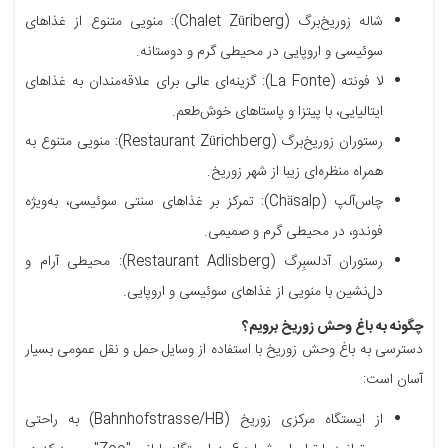
شاله زوریخ‌برگ (Chalet Züriberg): منویی متنوع از غذاهای
سوئیسی و اروپایی در محیطی گرم و دوستانه.
لا فونته (La Fonte): گزینه‌ای عالی برای علاقه‌مندان به غذاهای
ایتالیایی، با پیتزا و پاستاهای خوش‌طعم.
رستوران زوریخ‌برگ (Restaurant Zürichberg): منویی متنوع به
همراه منظره‌ای زیبا از شهر زوریخ.
چاس‌آلپ (Chäsalp): تمرکز بر غذاهای سنتی سوئیسی، به‌ویژه
فوندو، در محیطی گرم و صمیمی.
رستوران آدلسبِرگ (Restaurant Adlisberg): محیطی آرام و
دل‌نشین با منویی از غذاهای سوئیسی و اروپایی.
چگونه به باغ وحش زوریخ برویم؟
دسترسی به باغ وحش زوریخ با استفاده از وسایل حمل و نقل عمومی بسیار
آسان است:
از ایستگاه مرکزی زوریخ (Bahnhofstrasse/HB) به راحتی