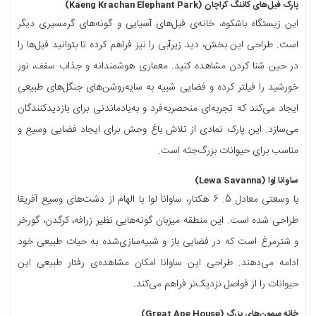
پارک فیل‌های کائنگ کراچان (Kaeng Krachan Elephant Park)
این زیستگاه باشکوه، خانه‌ی فیل‌های آسیایی و گونه‌های گرمسیری دیگر
است. طراحی این بخش، دید زیرآبی را نیز فراهم کرده تا بتوانید فیل‌ها را
در حین شنا کردن مشاهده کنید. معماری هوشمندانه و جذاب سقف، نور
خورشید را فیلتر کرده و فضایی شبیه به سایه‌روشن‌های جنگل‌های طبیعی
ایجاد می‌کند که تجربه‌ای منحصربه‌فرد و به‌یادماندنی برای بازدیدکنندگان
می‌سازد. این پارک نمادی از تلاش باغ وحش برای ایجاد فضایی وسیع و
مناسب برای حیوانات بزرگ‌جثه است.
ساوانا لِوا (Lewa Savanna)
با وسعتی معادل 5. 6 هکتار، ساوانا لوا با الهام از دشت‌های وسیع آفریقا
طراحی شده است. این منطقه میزبان گونه‌هایی نظیر زرافه، کرگدن، گورخر
و شترمرغ است که در فضایی باز و شبیه‌سازی‌شده به حیات طبیعی خود
ادامه می‌دهند. طراحی این ساوانا امکان مشاهده‌ی رفتار طبیعی این
حیوانات را از فواصل نزدیک‌تر فراهم می‌کند.
خانه میمون‌های بزرگ (Great Ape House)