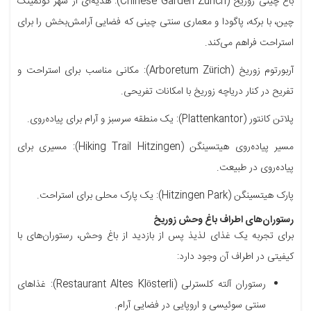
باغ چینی زوریخ (Chinese Garden Zurich): هدیه‌ای از شهر کونمینگ
چین، با برکه، پاگودا و معماری سنتی چینی که فضایی آرامش‌بخش را برای
استراحت فراهم می‌کند.
آربورتوم زوریخ (Arboretum Zürich): مکانی مناسب برای استراحت و
تفریح در کنار دریاچه زوریخ با امکانات تفریحی.
پلاتن کانتور (Plattenkantor): یک منطقه سرسبز و آرام برای پیاده‌روی.
مسیر پیاده‌روی هیتسینگن (Hiking Trail Hitzingen): مسیری برای
پیاده‌روی در طبیعت.
پارک هیتسینگن (Hitzingen Park): یک پارک محلی برای استراحت.
رستوران‌های اطراف باغ وحش زوریخ
برای تجربه یک غذای لذیذ پس از بازدید از باغ وحش، رستوران‌های با
کیفیتی در اطراف آن وجود دارد:
رستوران آلته کلسترلی (Restaurant Altes Klösterli): غذاهای
سنتی سوئیسی و اروپایی در فضایی آرام.