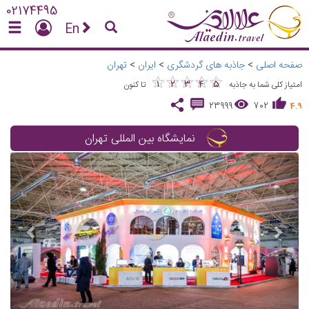
02174495
En
صفحه اصلی
>
جاذبه های گردشگری
>
ایران
>
تهران
★
★
★
★
★
★
★
★
★
★
1
2
3
4
5
امتیاز کلی شما به جاذبه
تا کنون
23999
702
4.9
نمایشگاه بین المللی تهران
vious
Next