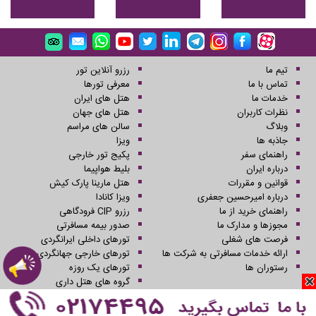
تیم ما
رزرو آنلاین تور
تماس با ما
معرفی تورها
خدمات ما
هتل های ایران
نظرات کاربران
هتل های جهان
وبلاگ
سالن های مراسم
جاذبه ها
ویزا
راهنمای سفر
پکیج تور خارجی
درباره ایران
بلیط هواپیما
قوانین و مقررات
هتل مارینا پارک کیش
درباره امیرحسین جعفری
ویزا کانادا
راهنمای خرید از ما
رزرو CIP فرودگاهی
مجوزها و مدارک ما
صدور بیمه مسافرتی
فرصت های شغلی
تورهای داخلی ایرانگردی
ارائه خدمات مسافرتی به شرکت ها
تورهای خارجی جهانگردی
رستوران ها
تورهای یک روزه
گروه های هتل داری
کلیه حقوق این سایت محفوظ و متعلق به شرکت سفرهای علاءالدین می باشد