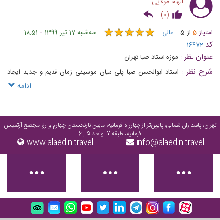
الهام مولایی
)
0
(
★
★
★
★
★
★
★
★
★
★
-
امتیاز
5
از
5
عالی
ﺳﻪشنبه 17 تیر 1399
18:51
کد
16472
عنوان نظر :
موزه استاد صبا تهران
شرح نظر :
استاد ابوالحسن صبا پلی میان موسیقی زمان قدیم و جدید ایجاد
کرد، به طوری که موسیقی اصیل ایرانی وامدار خدمات ارزنده ایشان است
ادامه
تهران، پاسداران شمالی، پایین‌تر از چهارراه فرمانیه، مابین نارنجستان چهارم و رز، مجتمع آرتمیس
فرمانیه، طبقه 7، واحد 5 , 6
www.alaedin.travel
info@alaedin.travel