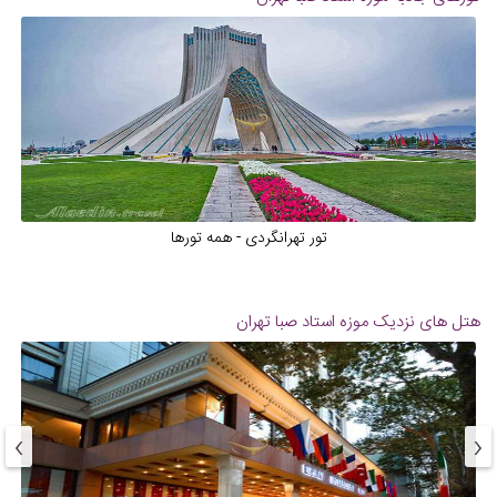
تور تهرانگردی - همه تورها
هتل های نزدیک
موزه استاد صبا تهران
›
‹