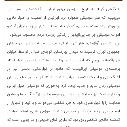
با نگاهی کوتاه به تاریخ سرزمین پهناور ایران از گذشته‌های بسیار دور
می‌بینیم که هنر موسیقی همواره نزد ایرانیان از اهمیت و اعتبار بالایی
برخوردار بوده است، به طوری که در نقاط مختلف دیار عزیزمان ایران آلات و
ادوات موسیقی جز جدایی‌ناپذیر از زندگی روزمره مردم محسوب می‌شود.
برای شنیدن آوازه‌‌های هنر کهن ایرانی می‌توانیم به موزه‌ای در خیابان
جمهوری تهران، نرسیده به میدان بهارستان، کوچه‌ی صبا در اواسط خیابان
ظهیرالاسلام برویم که این موزه مربوط به استاد ابوالحسن صبا، استاد
برجسته‌ی موسیقی ایرانیست که علاوه بر نوازندگی، دستی نیز در
آهنگ‌سازی و ادبیات کلاسیک ایرانی داشت. استاد ابوالحسن صبا پلی میان
موسیقی زمان قدیم و جدید ایجاد کرد، به طوری که موسیقی اصیل ایرانی
وامدار خدمات ارزنده ایشان است. اين موسيقيدان بزرگ، آثار نيما و صادق
هدايت را با ذوق هنری خود به طرز شگفتی می‌خواند و با نيما و شهريار از
ایام جوانی روابط نزديک و صمیمی داشت. موزه‌ی هنری استاد صبا، در
گذشته خانه‌ی شخصی وی بود که دارای نمای قدیمی و در چوبی است که