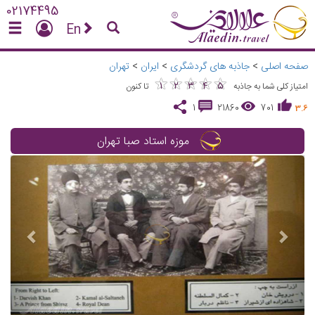
02174495
En
صفحه اصلی
>
جاذبه های گردشگری
>
ایران
>
تهران
★
★
★
★
★
★
★
★
★
★
1
2
3
4
5
امتیاز کلی شما به جاذبه
تا کنون
1
21860
701
3.6
موزه استاد صبا تهران
vious
Next