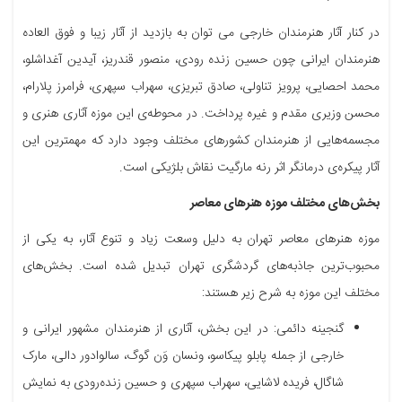
در کنار آثار هنرمندان خارجی می توان به بازدید از آثار زیبا و فوق العاده
هنرمندان ایرانی چون حسین زنده رودی، منصور قندریز، آیدین آغداشلو،
محمد احصایی، پرویز تناولی، صادق تبریزی، سهراب سپهری، فرامرز پلارام،
محسن وزیری مقدم و غیره پرداخت. در محوطه‌ی این موزه آثاری هنری و
مجسمه‌هایی از هنرمندان کشورهای مختلف وجود دارد که مهمترین این
آثار پیکره‌ی درمانگر اثر رنه مارگیت نقاش بلژیکی است.
بخش‌های مختلف موزه هنرهای معاصر
موزه هنرهای معاصر تهران به دلیل وسعت زیاد و تنوع آثار، به یکی از
محبوب‌ترین جاذبه‌های گردشگری تهران تبدیل شده است. بخش‌های
مختلف این موزه به شرح زیر هستند:
گنجینه دائمی: در این بخش، آثاری از هنرمندان مشهور ایرانی و
خارجی از جمله پابلو پیکاسو، ونسان وَن گوگ، سالوادور دالی، مارک
شاگال، فریده لاشایی، سهراب سپهری و حسین زنده‌رودی به نمایش