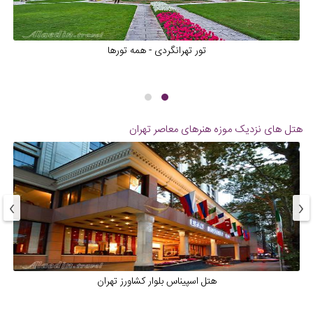
تور تهرانگردی - همه تورها
هتل های نزدیک
موزه هنرهای معاصر تهران
›
‹
هتل اسپیناس بلوار کشاورز تهران