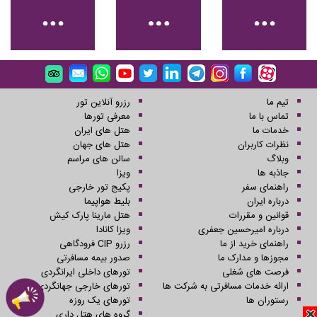
تیم ما
رزرو آنلاین تور
تماس با ما
معرفی تورها
خدمات ما
هتل های ایران
نظرات کاربران
هتل های جهان
وبلاگ
سالن های مراسم
جاذبه ها
ویزا
راهنمای سفر
پکیج تور خارجی
درباره ایران
بلیط هواپیما
قوانین و مقررات
هتل مارینا پارک کیش
درباره امیرحسین جعفری
ویزا کانادا
راهنمای خرید از ما
رزرو CIP فرودگاهی
مجوزها و مدارک ما
صدور بیمه مسافرتی
فرصت های شغلی
تورهای داخلی ایرانگردی
ارائه خدمات مسافرتی به شرکت ها
تورهای خارجی جهانگردی
رستوران ها
تورهای یک روزه
گروه های هتل داری