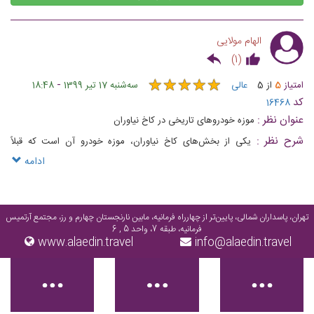
الهام مولایی
)
1
(
★
★
★
★
★
★
★
★
★
★
-
امتیاز
5
از
5
عالی
ﺳﻪشنبه 17 تیر 1399
18:48
کد
16468
عنوان نظر :
موزه خودروهای تاریخی در کاخ نیاوران
شرح نظر :
یکی از بخش‌های کاخ نیاوران، موزه خودرو آن است که قبلاً
ساختمان آن به عنوان گاراژ استفاده می‌شد.
ادامه
تهران، پاسداران شمالی، پایین‌تر از چهارراه فرمانیه، مابین نارنجستان چهارم و رز، مجتمع آرتمیس
فرمانیه، طبقه 7، واحد 5 , 6
www.alaedin.travel
info@alaedin.travel