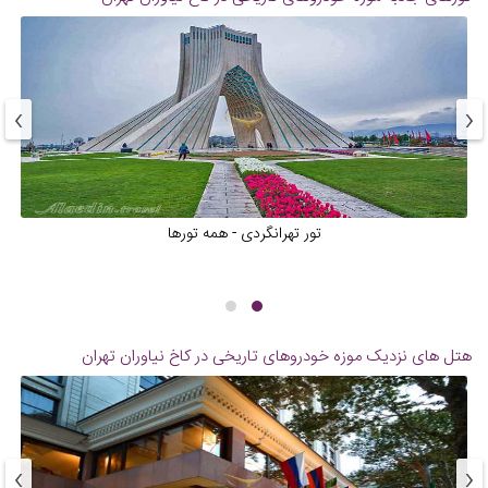
›
‹
تور تهرانگردی - همه تورها
هتل های نزدیک
موزه خودروهای تاریخی در کاخ نیاوران تهران
›
‹