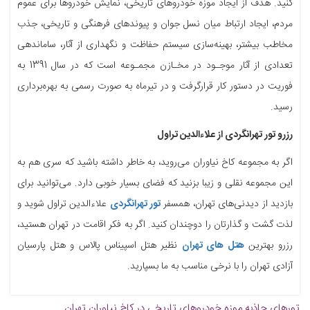
کنید. هدف از ایجاد موزه خودروهای تاریخی، نمایش خودروها برای عموم
مردم، ایجاد ارتباط میان نسل جوان و پیوندهای فرهنگی و تاریخی، جذب
مخاطب بیشتر، بهینه‌سازی سیستم حفاظت و نگهداری از آثار، ساماندهی
تعدادی از آثار موجـود در مخـازن مجمـوعه است که در سال 1391 به
فوریت در دستور کار قرارگرفت و در تیرماه به صورت رسمی به بهره‌برداری
رسید.
رزرو تور تهرانگردی از علاءالدین تراول
اگر به مجموعه کاخ نیاوران می‌روید، به خاطر داشته باشید که سری هم به
این مجموعه نقلی و زیبا بزنید که فضای بسیار خوبی دارد. می‌توانید برای
بازدید از دیدنی‌های تهران، همسفر
تور تهرانگردی
علاءالدین تراول شوید و
لذت گشت و گذارتان را دوچندان کنید. اگر به فکر اقامت در تهران هستید،
رزرو بهترین
هتل های تهران
نظیر هتل اسپیناس پالاس و هتل پارسیان
آزادی تهران را با نرخی مناسب به ما بسپارید.
تورهای جاذبه
موزه خودروهای تاریخی در کاخ نیاوران تهران