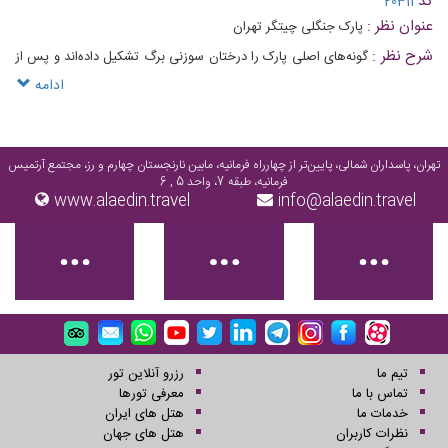
کد
20311
عنوان نظر :
پارک جنگلی چیتگر تهران
شرح نظر :
گونه‌های اصلی پارک را درختان سوزنی برگ تشکیل داده‌اند و پس از
آن درختان پهن برگ در رده دوم اشغال مساحت پارک قرار دارند
ادامه
تهران، پاسداران شمالی، پایین‌تر از چهارراه فرمانیه، مابین نارنجستان چهارم و رز، مجتمع آرتمیس
فرمانیه، طبقه 7، واحد 5 , 6
www.alaedin.travel
info@alaedin.travel
تیم ما
رزرو آنلاین تور
تماس با ما
معرفی تورها
خدمات ما
هتل های ایران
نظرات کاربران
هتل های جهان