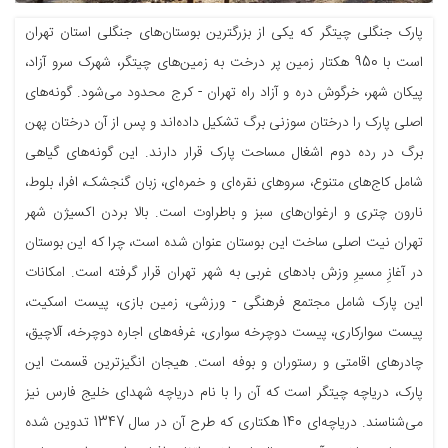
پارک جنگلی چیتگر که یکی از بزرگترین بوستان‌های جنگلی استان تهران
است با 950 هکتار زمین پر درخت به زمین‌های چیتگر، شهرک سرو آزاد،
پیکان شهر، خرگوش دره و آزاد راه تهران - کرج محدود می‌شود. گونه‌های
اصلی پارک را درختان سوزنی برگ تشکیل داده‌اند و پس از آن درختان پهن
برگ در رده دوم اشغال مساحت پارک قرار دارند. این گونه‌های گیاهی
شامل کاج‌های متنوع، سروهای نقره‌ای و خمره‌ای، زبان گنجشک، افرا، بلوط،
نارون چتری و ارغوان‌های سبز و باطراوت است. بالا بردن اکسیژن شهر
تهران نیت اصلی ساخت این بوستان عنوان شده است، چرا که این بوستان
در آغازِ مسیرِ وزش بادهای غربی به شهر تهران قرار گرفته است. امکانات
این پارک شامل مجتمع فرهنگی - ورزشی، زمین بازی، پیست اسکیت،
پیست سوارکاری، پیست دوچرخه سواری، غرفه‌های اجاره دوچرخه، آلاچیق،
چادرهای اقامتی و رستوران و بوفه است. هیجان انگیزترین قسمت این
پارک، دریاچه چیتگر است که آن را با نام دریاچه شهدای خلیج فارس نیز
می‌شناسند. دریاچه‌ای 140 هکتاری که طرح آن در سال 1347 تدوین شده