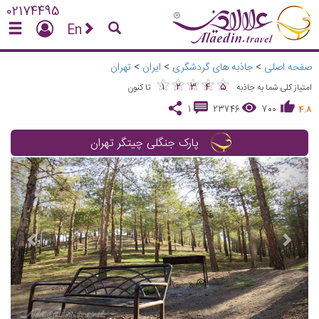
02174495
En
صفحه اصلی
>
جاذبه های گردشگری
>
ایران
>
تهران
★
★
★
★
★
★
★
★
★
★
1
2
3
4
5
امتیاز کلی شما به جاذبه
تا کنون
1
23746
700
4.8
پارک جنگلی چیتگر تهران
vious
Next