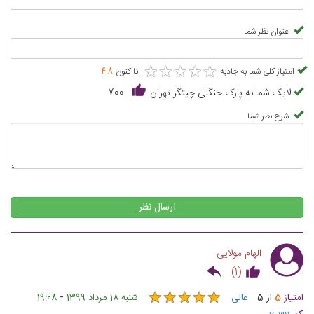
عنوان نظر شما
★
★
★
★
★
★
★
★
★
★
امتیاز کلی شما به جاذبه
تا کنون
4.8
لایک شما به پارک جنگلی چیتگر تهران
700
شرح نظر شما
ارسال نظر
الهام مولایی
)
1
(
★
★
★
★
★
★
★
★
★
★
-
امتیاز
5
از
5
عالی
شنبه 18 مرداد 1399
19:08