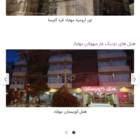
تور ارومیه مهاباد قره کلیسا
هتل های نزدیک
غار سهولان مهاباد
›
‹
هتل کویستان مهاباد