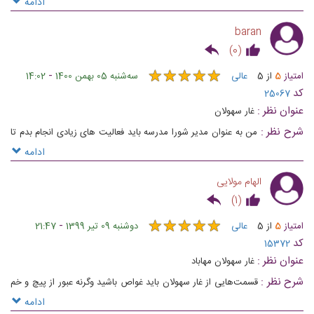
یاشاسین ساوجبلاغ آذربایجان ❤
ادامه
baran
)
0
(
★
★
★
★
★
★
★
★
★
★
-
امتیاز
5
از
5
عالی
ﺳﻪشنبه 05 بهمن 1400
14:02
کد
25067
عنوان نظر :
غار سهولان
شرح نظر :
من به عنوان مدیر شورا مدرسه باید فعالیت های زیادی انجام بدم تا
جایگاه خودم رو حفظ کنم به نظر من این مکان تاریخی یکی از بهترین بنا های
ادامه
جهان است
الهام مولایی
)
1
(
★
★
★
★
★
★
★
★
★
★
-
امتیاز
5
از
5
عالی
دوشنبه 09 تیر 1399
21:47
کد
15372
عنوان نظر :
غار سهولان مهاباد
شرح نظر :
قسمت‌هایی از غار سهولان باید غواص باشید وگرنه عبور از پیچ و خم
های پرآب برایتان غیر ممکن خواهد بود
ادامه