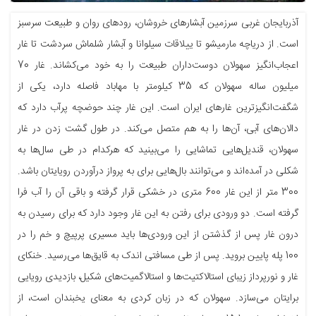
آذربایجان غربی سرزمین آبشارهای خروشان، رودهای روان و طبیعت سرسبز
است. از دریاچه مارمیشو تا ییلاقات سیلوانا و آبشار شلماش سردشت تا غار
اعجاب‌انگیز سهولان دوست‌داران طبیعت را به خود می‌کشاند. غار 70
میلیون ساله سهولان که 35 کیلومتر با مهاباد فاصله دارد، یکی از
شگفت‌انگیزترین غارهای ایران است. این غار چند حوضچه پرآب دارد که
دالان‌های آبی، آن‌ها را به هم متصل می‌کند. در طول گشت زدن در غار
سهولان، قندیل‌هایی تماشایی را می‌بینید که هرکدام در طی سال‌ها به
شکلی در آمده‌اند و می‌توانند بال‌هایی برای به پرواز درآوردن رویایتان باشد.
300 متر از این غار 600 متری در خشکی قرار گرفته و باقی آن را آب فرا
گرفته است. دو ورودی برای رفتن به این غار وجود دارد که برای رسیدن به
درون غار پس از گذشتن از این ورودی‌ها باید مسیری پرپیچ و خم را در
100 پله پایین بروید. پس از طی مسافتی اندک به قایق‌ها می‌رسید. خنکای
غار و نورپرداز زیبای استالاکتیت‌ها و استالاگمیت‌های شکیل، بازدیدی رویایی
برایتان می‌سازد. سهولان که در زبان کردی به معنای یخبندان است، از