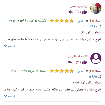
پردیس اسدی
)
6
(
★
★
★
★
★
★
★
★
★
★
-
امتیاز
5
از
5
عالی
یکشنبه 11 خرداد 1399
22:50
کد
12698
عنوان نظر :
عالی
شرح نظر :
مهاباد طبیعت زیبایی داره و ممنون از سایت شما جاذبه های بسیار
زیبایی رو به ما معرفی میکنه حتما با علاالدین تراول سفر کنید تا خاطره ای به یاد
ادامه
ماندنی از طبیعت های زیبا برای شما ساخته شود
فائقه فراهانی راد
)
3
(
★
★
★
★
★
★
★
★
★
★
-
امتیاز
5
از
5
عالی
جمعه 09 خرداد 1399
09:51
کد
12665
عنوان نظر :
فوق العاده
شرح نظر :
با معرفی بی نظیر این جاذبه مشتاق شدم حتما در این مکان زیبا در
آینده ای نزدیک خاطره سازی کنم.
ادامه