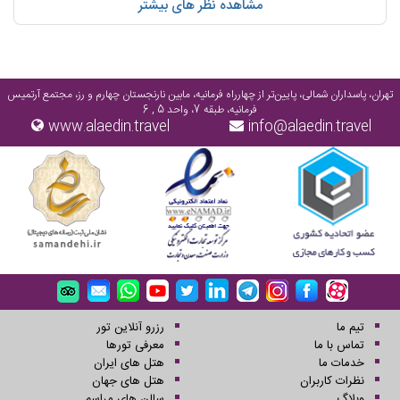
مشاهده نظر های بیشتر
تهران، پاسداران شمالی، پایین‌تر از چهارراه فرمانیه، مابین نارنجستان چهارم و رز، مجتمع آرتمیس
فرمانیه، طبقه 7، واحد 5 , 6
www.alaedin.travel
info@alaedin.travel
تیم ما
رزرو آنلاین تور
تماس با ما
معرفی تورها
خدمات ما
هتل های ایران
نظرات کاربران
هتل های جهان
وبلاگ
سالن های مراسم