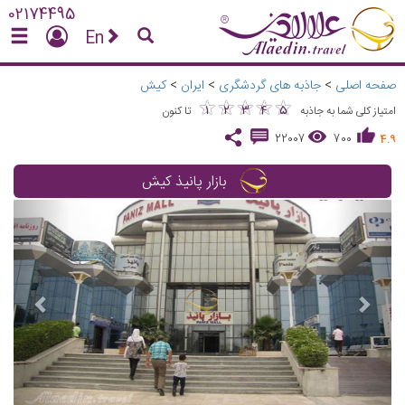
02174495
En
صفحه اصلی
>
جاذبه های گردشگری
>
ایران
>
کیش
★
★
★
★
★
★
★
★
★
★
1
2
3
4
5
امتیاز کلی شما به جاذبه
تا کنون
22007
700
4.9
بازار پانیذ کیش
vious
Next