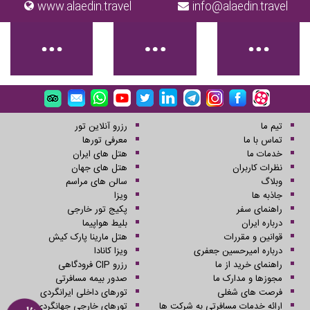
www.alaedin.travel
info@alaedin.travel
تیم ما
رزرو آنلاین تور
تماس با ما
معرفی تورها
خدمات ما
هتل های ایران
نظرات کاربران
هتل های جهان
وبلاگ
سالن های مراسم
جاذبه ها
ویزا
راهنمای سفر
پکیج تور خارجی
درباره ایران
بلیط هواپیما
قوانین و مقررات
هتل مارینا پارک کیش
درباره امیرحسین جعفری
ویزا کانادا
راهنمای خرید از ما
رزرو CIP فرودگاهی
مجوزها و مدارک ما
صدور بیمه مسافرتی
فرصت های شغلی
تورهای داخلی ایرانگردی
ارائه خدمات مسافرتی به شرکت ها
تورهای خارجی جهانگردی