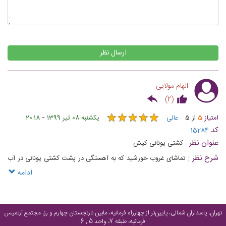
ارسال نظر
الهام مولایی
)
2
(
★
★
★
★
★
★
★
★
★
★
-
امتیاز
5
از
5
عالی
یکشنبه 08 تیر 1399
20:18
کد
15284
عنوان نظر :
کشتی یونانی کیش
شرح نظر :
تماشای غروب خورشید که به آهستگی در پشت کشتی یونانی در آب
های نیلگون خلیج فارس پنهان می‌شود، تا در صبحی دیگر از نو طلوع کند را از
ادامه
دست ندهید
تهران، پاسداران شمالی، پایین‌تر از چهارراه فرمانیه، مابین نارنجستان چهارم و رز، مجتمع آرتمیس
فرمانیه، طبقه 7، واحد 5 , 6