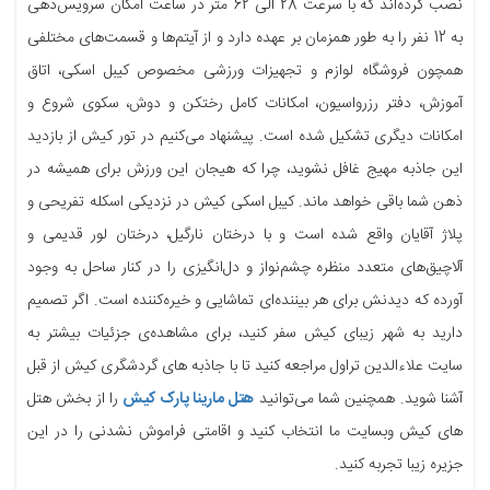
نصب کرده‌اند که با سرعت 28 الی 62 متر در ساعت امکان سرویس‌دهی
به 12 نفر را به طور همزمان بر عهده دارد و از آیتم‌ها و قسمت‌های مختلفی
همچون فروشگاه لوازم و تجهیزات ورزشی مخصوص کیبل اسکی، اتاق
آموزش، دفتر رزرواسیون، امکانات کامل رختکن و دوش، سکوی شروع و
امکانات دیگری تشکیل شده است. پیشنهاد می‌کنیم در تور کیش از بازدید
این جاذبه مهیج غافل نشوید، چرا که هیجان این ورزش برای همیشه در
ذهن شما باقی خواهد ماند. کیبل اسکی کیش در نزدیکی اسکله تفریحی و
پلاژ آقایان واقع شده است و با درختان نارگیل، درختان لور قدیمی و
آلاچیق‌های متعدد منظره چشم‌نواز و دل‌انگیزی را در کنار ساحل به وجود
آورده که دیدنش برای هر بیننده‌ای تماشایی و خیره‌کننده است. اگر تصمیم
دارید به شهر زیبای کیش سفر کنید، برای مشاهده‌‌ی جزئیات بیشتر به
سایت علاءالدین تراول مراجعه کنید تا با جاذبه های گردشگری کیش از قبل
آشنا شوید. همچنین شما می‌توانید
هتل مارینا پارک کیش
را از بخش هتل
های کیش وبسایت ما انتخاب کنید و اقامتی فراموش نشدنی را در این
جزیره زیبا تجربه کنید.