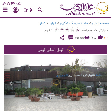
02174495
En
صفحه اصلی
>
جاذبه های گردشگری
>
ایران
>
کیش
★
★
★
★
★
★
★
★
★
★
1
2
3
4
5
امتیاز کلی شما به جاذبه
تا کنون
1
21755
700
4.9
کیبل اسکی کیش
vious
Next