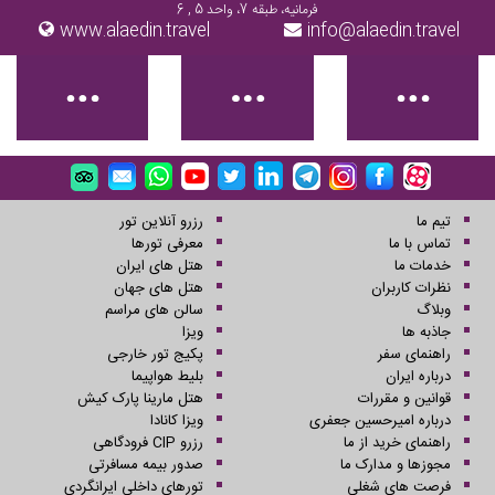
فرمانیه، طبقه 7، واحد 5 , 6
www.alaedin.travel
info@alaedin.travel
تیم ما
رزرو آنلاین تور
تماس با ما
معرفی تورها
خدمات ما
هتل های ایران
نظرات کاربران
هتل های جهان
وبلاگ
سالن های مراسم
جاذبه ها
ویزا
راهنمای سفر
پکیج تور خارجی
درباره ایران
بلیط هواپیما
قوانین و مقررات
هتل مارینا پارک کیش
درباره امیرحسین جعفری
ویزا کانادا
راهنمای خرید از ما
رزرو CIP فرودگاهی
مجوزها و مدارک ما
صدور بیمه مسافرتی
فرصت های شغلی
تورهای داخلی ایرانگردی