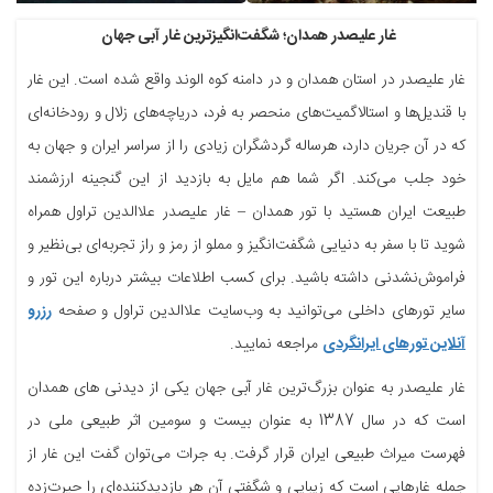
غار علیصدر همدان؛ شگفت‌انگیزترین غار آبی جهان
غار علیصدر در استان همدان و در دامنه کوه الوند واقع شده است. این غار
با قندیل‌ها و استالاگمیت‌های منحصر به فرد، دریاچه‌های زلال و رودخانه‌ای
که در آن جریان دارد، هرساله گردشگران زیادی را از سراسر ایران و جهان به
خود جلب می‌کند. اگر شما هم مایل به بازدید از این گنجینه ارزشمند
طبیعت ایران هستید با تور همدان – غار علیصدر علاالدین تراول همراه
شوید تا با سفر به دنیایی شگفت‌انگیز و مملو از رمز و راز تجربه‌ای بی‌نظیر و
فراموش‌نشدنی داشته باشید. برای کسب اطلاعات بیشتر درباره این تور و
سایر تورهای داخلی می‌توانید به وب‌سایت علاالدین تراول و صفحه
رزرو
آنلاین تورهای ایرانگردی
مراجعه نمایید.
غار علیصدر به عنوان بزرگ‌ترین غار آبی جهان یکی از دیدنی ‌های همدان
است که در سال 1387 به عنوان بیست و سومین اثر طبیعی ملی در
فهرست میراث طبیعی ایران قرار گرفت. به جرات می‌توان گفت این غار از
جمله غارهایی است که زیبایی و شگفتی آن هر بازدیدکننده‌ای را حیرت‌زده