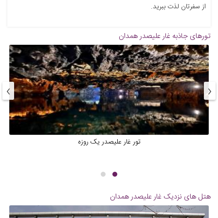
از سفرتان لذت ببرید.
تورهای جاذبه
غار علیصدر همدان
›
‹
تور غار علیصدر یک روزه
هتل های نزدیک
غار علیصدر همدان