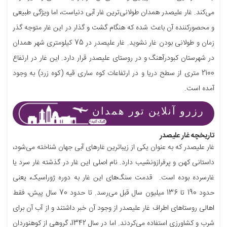
می‌کند. غار علیصدر همدان طولانی‌ترین غار آبی دنیاست، اما ویژگی طبیعی
و محصورکننده آن باعث شده که هنگام گشت و گذار در این غار متوجه گذر
زمان و طولانی بودن غار نشوید. غار علیصدر در 75 کیلومتری شهر همدان
در شهرستان کبودرآهنگ و در روستای علیصدر قرار دارد. این غار در ارتفاع
2100 متری از سطح دریا و در ارتفاعات کوه ساری قیه (کوه زرد) به وجود
آمده است.
رزرو آنلاین تور همدان
تاریخچه غار علیصدر
غار علیصدر که به عنوان یکی از زیباترین غارهای آبی جهان شناخته می‌شود،
داستانی کهن و پرفرازونشیب دارد. نام اصلی این غار در گذشته غار سرد یا
غارسرده بوده است. قدمت سنگ‌های این غار به دوره ژوراسیک، یعنی
حدود 190 تا 136 میلیون سال قبل می‌رسد. تا حدود 70 سال پیش، فقط
اهالی روستاهای اطراف غار علیصدر از وجود آن خبر داشتند و از آب آن برای
شرب و کشاورزی استفاده می‌کردند. اما در سال 1342، گروهی از کوهنوردان