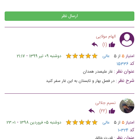
ارسال نظر
الهام مولایی
)
1
(
★
★
★
★
★
★
★
★
★
★
-
امتیاز
5
از
5
عالی
دوشنبه 09 تیر 1399
21:17
کد
15336
عنوان نظر :
غار علیصدر همدان
شرح نظر :
در فصل بهار و تابستان به این غار سفر کنید
نسیم جلالی
)
22
(
★
★
★
★
★
★
★
★
★
★
-
امتیاز
5
از
5
عالی
دوشنبه 05 فروردین 1398
23:01
کد
10324
عنوان نظر :
قدرت خالق