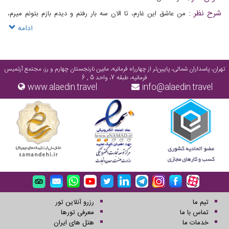
شرح نظر :
من عاشق این غارم، تا الان سه بار رفتم و دیدم بازم بتونم میرم،
خنکی اون پایین زیبایی خای بی نظیرش قندیل های خوشگل و دمای ثابت آب
ادامه
عالییییهههه
تهران، پاسداران شمالی، پایین‌تر از چهارراه فرمانیه، مابین نارنجستان چهارم و رز، مجتمع آرتمیس
فرمانیه، طبقه 7، واحد 5 , 6
www.alaedin.travel
info@alaedin.travel
تیم ما
رزرو آنلاین تور
تماس با ما
معرفی تورها
خدمات ما
هتل های ایران