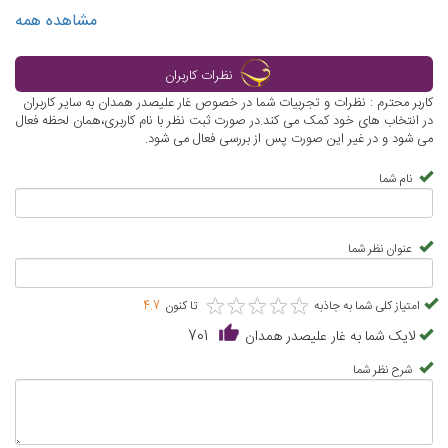
مشاهده همه
نظرات کاربران
کاربر محترم : نظرات و تجربیات شما در خصوص غار علیصدر همدان به سایر کاربران
در انتخاب های خود کمک می کند.در صورت ثبت نظر با نام کاربری،همان لحظه فعال
می شود و در غیر این صورت پس از بررسی فعال می شود.
نام شما
عنوان نظر شما
★
★
★
★
★
★
★
★
★
★
امتیاز کلی شما به جاذبه
تا کنون
4.7
لایک شما به غار علیصدر همدان
701
شرح نظر شما