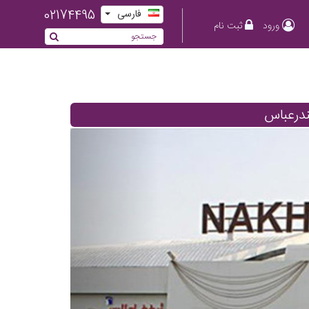
02174495
فارسی
ورود
ثبت نام
ندرعباس
Previous