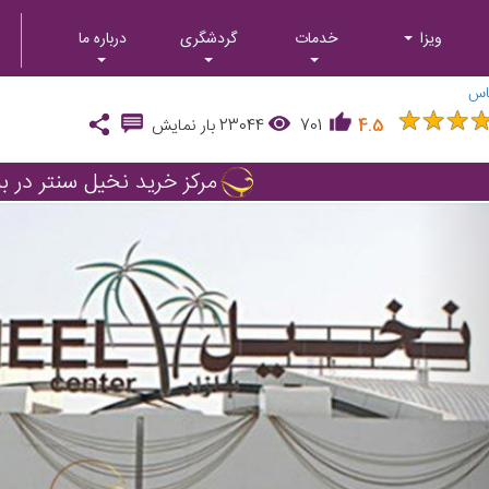
ویزا
خدمات
گردشگری
درباره ما
اس
★
★
★
★
★
★
4.5
701
23044
بار نمایش
مرکز خرید نخیل سنتر در ب
Next