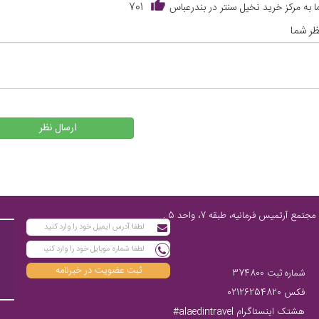
 به مرکز خرید نخیل سنتر در بندرعباس
701
ر شما
ارسال نظر
تهران، پاسداران شمالی، پایین‌تر از چهارراه فرمانیه، مابین نارنجستان چهارم و رز، مجتمع آرتمیس فرمانیه، طبقه 7، واحد 5 ,
ثبت عضویت در خبرنامه
شماره ثبت 374800
فکس 02126254820
هشتک اینستاگرام alaedintravel#