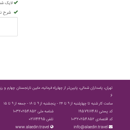
لایک شما
شرح نظ
6
ساعت كار شنبه تا چهارشنبه از ٩ تا ٢٤ - پنجشنبه از ٩ تا ١٨ - جمعه از ٩ تا ١٥
کد پستی 1957917481
شناسه ملی 10320254852
کد اقتصادی 10320254852
تلفن 02174495
www.alaedin.travel
info@alaedin.travel