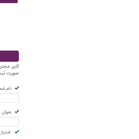
کاربر محت
صورت ثبت 
نام شما
عنوان 
امتیاز