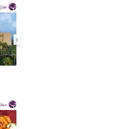
هتل
‹
مطال