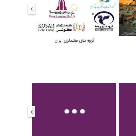
›
گروه های هتلداری ایران
بهترین
›