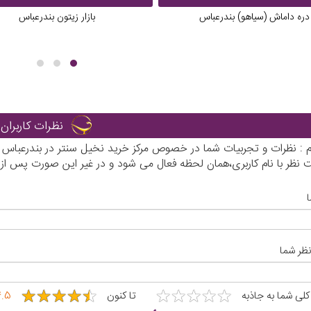
دره داماش (سیاهو) بندرعباس
بازار زیتون بندرعباس
نظرات کاربران
رم : نظرات و تجربیات شما در خصوص مرکز خرید نخیل سنتر در بندرعباس ب
نظر با نام کاربری،همان لحظه فعال می شود و در غیر این صورت پس از
نظر شما
★
★
★
★
★
★
★
★
★
★
★
★
★
★
★
★
★
★
★
★
 کلی شما به جاذبه
تا کنون
4.5