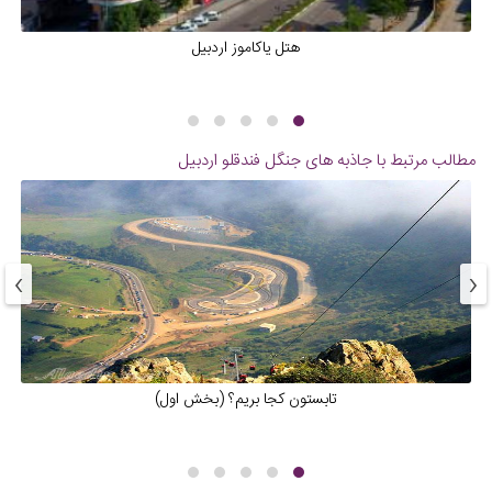
هتل یاکاموز اردبیل
مطالب مرتبط با جاذبه های
جنگل فندقلو اردبیل
›
‹
تابستون کجا بریم؟ (بخش اول)