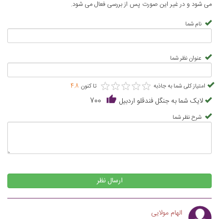
می شود و در غیر این صورت پس از بررسی فعال می شود.
نام شما
عنوان نظر شما
★
★
★
★
★
★
★
★
★
★
امتیاز کلی شما به جاذبه
تا کنون
4.8
لایک شما به جنگل فندقلو اردبیل
700
شرح نظر شما
ارسال نظر
الهام مولایی