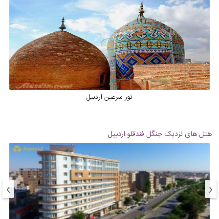
تور سرعین اردبیل
هتل های نزدیک
جنگل فندقلو اردبیل
›
‹