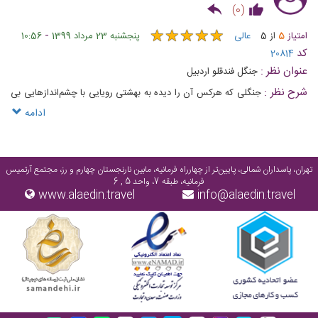
)
0
(
★
★
★
★
★
★
★
★
★
★
-
امتیاز
5
از
5
عالی
پنجشنبه 23 مرداد 1399
10:56
کد
20814
عنوان نظر :
جنگل فندقلو اردبیل
شرح نظر :
جنگلی که هرکس آن را دیده به بهشتی رویایی با چشم‌اندازهایی بی
نظیر تشبیهش کرده است
ادامه
تهران، پاسداران شمالی، پایین‌تر از چهارراه فرمانیه، مابین نارنجستان چهارم و رز، مجتمع آرتمیس
فرمانیه، طبقه 7، واحد 5 , 6
www.alaedin.travel
info@alaedin.travel