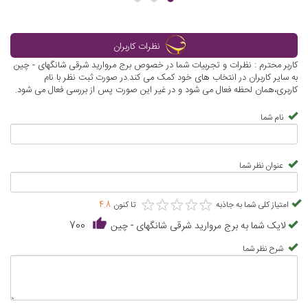
نظرات کاربران
کاربر محترم : نظرات و تجربیات شما در خصوص برج مروارید شرقی شانگهای - چین
به سایر کاربران در انتخاب های خود کمک می کند.در صورت ثبت نظر با نام
کاربری،همان لحظه فعال می شود و در غیر این صورت پس از بررسی فعال می شود.
نام شما
عنوان نظر شما
★
★
★
★
★
★
★
★
★
★
امتیاز کلی شما به جاذبه
تا کنون
4.8
لایک شما به برج مروارید شرقی شانگهای - چین
700
شرح نظر شما