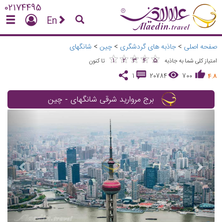
02174495
En
صفحه اصلی
>
جاذبه های گردشگری
>
چین
>
شانگهای
★
★
★
★
★
★
★
★
★
★
1
2
3
4
5
امتیاز کلی شما به جاذبه
تا کنون
1
20784
700
4.8
برج مروارید شرقی شانگهای - چین
vious
Next