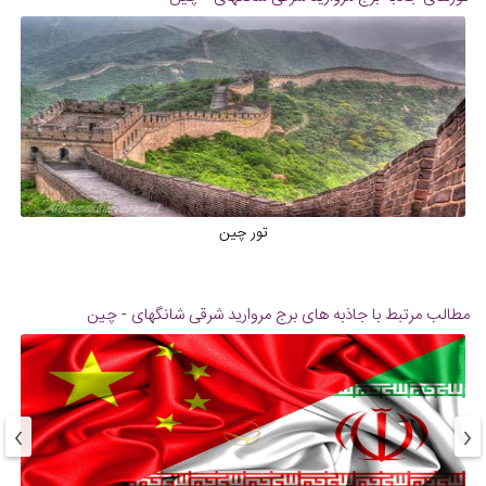
تور چین
مطالب مرتبط با جاذبه های
برج مروارید شرقی شانگهای - چین
›
‹