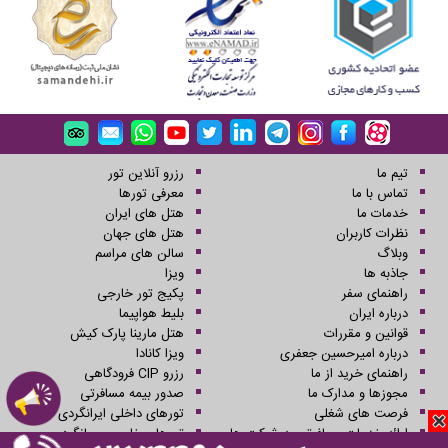
تیم ما
رزرو آنلاین تور
تماس با ما
معرفی تورها
خدمات ما
هتل های ایران
نظرات کاربران
هتل های جهان
وبلاگ
سالن های مراسم
جاذبه ها
ویزا
راهنمای سفر
پکیج تور خارجی
درباره ایران
بلیط هواپیما
قوانین و مقررات
هتل مارینا پارک کیش
درباره امیرحسین جعفری
ویزا کانادا
راهنمای خرید از ما
رزرو CIP فرودگاهی
مجوزها و مدارک ما
صدور بیمه مسافرتی
فرصت های شغلی
تورهای داخلی ایرانگردی
ارائه خدمات مسافرتی به شرکت ها
تورهای خارجی جهانگردی