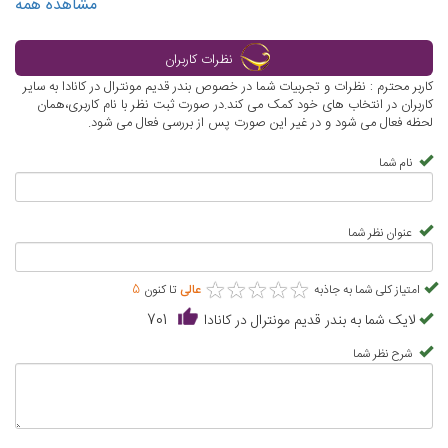
مشاهده همه
نظرات کاربران
کاربر محترم : نظرات و تجربیات شما در خصوص بندر قدیم مونترال در کانادا به سایر
کاربران در انتخاب های خود کمک می کند.در صورت ثبت نظر با نام کاربری،همان
لحظه فعال می شود و در غیر این صورت پس از بررسی فعال می شود.
نام شما
عنوان نظر شما
★
★
★
★
★
★
★
★
★
★
امتیاز کلی شما به جاذبه
عالی
تا کنون
5
لایک شما به بندر قدیم مونترال در کانادا
701
شرح نظر شما