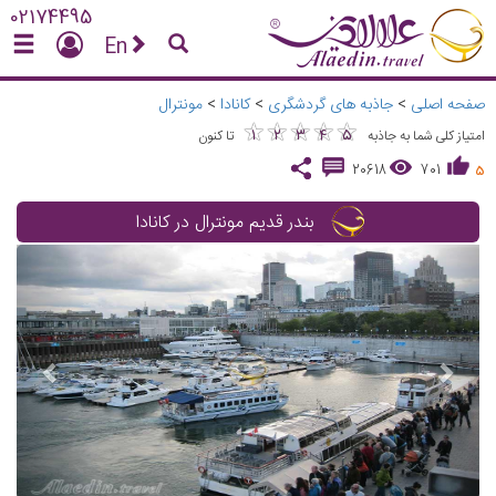
02174495
En
صفحه اصلی
>
جاذبه های گردشگری
>
کانادا
>
مونترال
★
★
★
★
★
★
★
★
★
★
1
2
3
4
5
امتیاز کلی شما به جاذبه
تا کنون
20618
701
5
بندر قدیم مونترال در کانادا
vious
Next