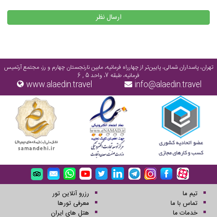
ارسال نظر
تهران، پاسداران شمالی، پایین‌تر از چهارراه فرمانیه، مابین نارنجستان چهارم و رز، مجتمع آرتمیس
فرمانیه، طبقه 7، واحد 5 , 6
www.alaedin.travel
info@alaedin.travel
تیم ما
رزرو آنلاین تور
تماس با ما
معرفی تورها
خدمات ما
هتل های ایران