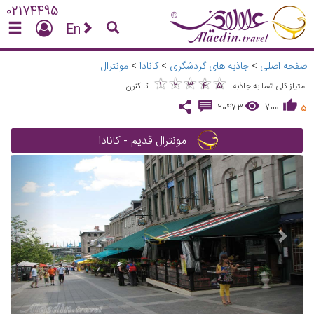
02174495
En
صفحه اصلی
>
جاذبه های گردشگری
>
کانادا
>
مونترال
★
★
★
★
★
★
★
★
★
★
1
2
3
4
5
امتیاز کلی شما به جاذبه
تا کنون
20473
700
5
مونترال قدیم - کانادا
vious
Next