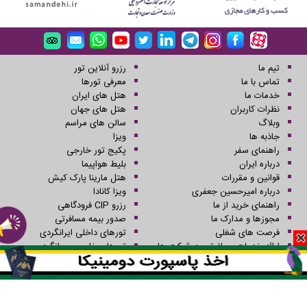
تیم ما
رزرو آنلاین تور
تماس با ما
معرفی تورها
خدمات ما
هتل های ایران
نظرات کاربران
هتل های جهان
وبلاگ
سالن های مراسم
جاذبه ها
ویزا
راهنمای سفر
پکیج تور خارجی
درباره ایران
بلیط هواپیما
قوانین و مقررات
هتل مارینا پارک کیش
درباره امیرحسین جعفری
ویزا کانادا
راهنمای خرید از ما
رزرو CIP فرودگاهی
مجوزها و مدارک ما
صدور بیمه مسافرتی
فرصت های شغلی
تورهای داخلی ایرانگردی
ارائه خدمات مسافرتی به شرکت ها
تورهای خارجی جهانگردی
رستوران ها
تورهای یک روزه
گروه های هتل داری
کلیه حقوق این سایت محفوظ و متعلق به شرکت سفرهای علاءالدین می باشد