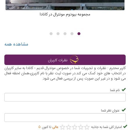
مجموعه بیودوم مونترال در کانادا
مشاهده همه
نظرات کاربران
کاربر محترم : نظرات و تجربیات شما در خصوص مونترال قدیم - کانادا به سایر کاربران
در انتخاب های خود کمک می کند.در صورت ثبت نظر با نام کاربری،همان لحظه فعال
می شود و در غیر این صورت پس از بررسی فعال می شود.
نام شما
عنوان نظر شما
★
★
★
★
★
★
★
★
★
★
امتیاز کلی شما به جاذبه
عالی
تا کنون
5