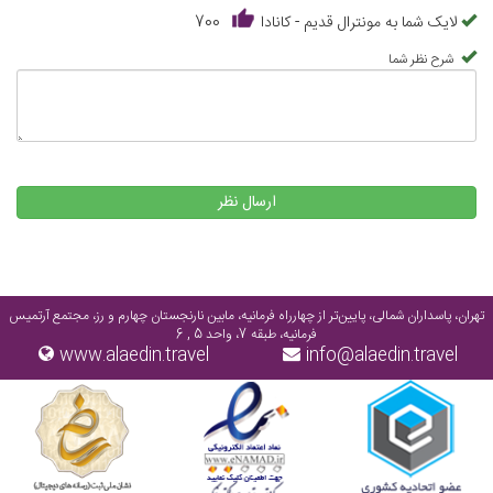
لایک شما به مونترال قدیم - کانادا
700
شرح نظر شما
ارسال نظر
تهران، پاسداران شمالی، پایین‌تر از چهارراه فرمانیه، مابین نارنجستان چهارم و رز، مجتمع آرتمیس
فرمانیه، طبقه 7، واحد 5 , 6
www.alaedin.travel
info@alaedin.travel