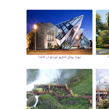
موزه رویال انتاریو تورنتو در کانادا