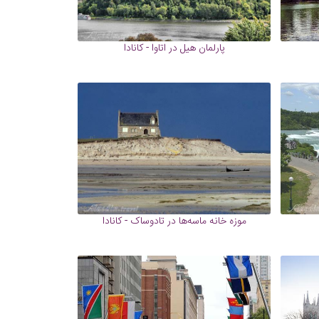
پارلمان هیل در اتاوا - کانادا
موزه خانه ماسه‌ها در تادوساک - کانادا