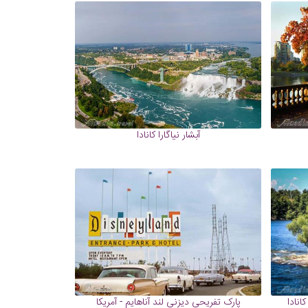
آبشار نیاگارا کانادا
انادا
پارک تفریحی دیزنی لند آناهایم - آمریکا