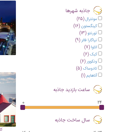
جاذبه شهرها
مونترال
(25)
کینگستون
(16)
تورنتو
(13)
نیاگارا فالز
(9)
اتاوا
(7)
کبک
(6)
ونکوور
(6)
تادوساک
(5)
آناهایم
(1)
ساعت بازدید جاذبه
0
24
سال ساخت جاذبه
کل