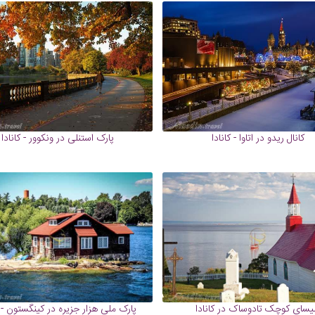
کانال ریدو در اتاوا - کانادا
پارک استنلی در ونکوور - کانادا
یسای کوچک تادوساک در کانادا
پارک ملی هزار جزیره در کینگستون - ک