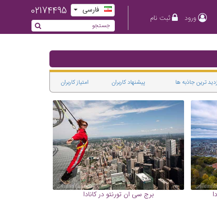
02174495
فارسی
ورود
ثبت نام
زدید ترین جاذبه ها
پیشنهاد کاربران
امتیاز کاربران
ا
برج سی ان تورنتو در کانادا