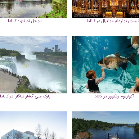
لیسای نوتردام مونترال در کانادا
سواحل تورنتو - کانادا
آکواریوم ونکوور در کانادا
پارک ملی آبشار نیاگارا در کانادا