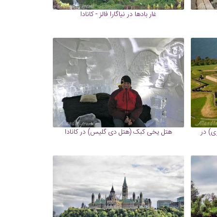
غار بادها در نیاگارا فالز - کانادا
ی) در
هتل یخی کبک (هتل دی گلیس) در کانادا