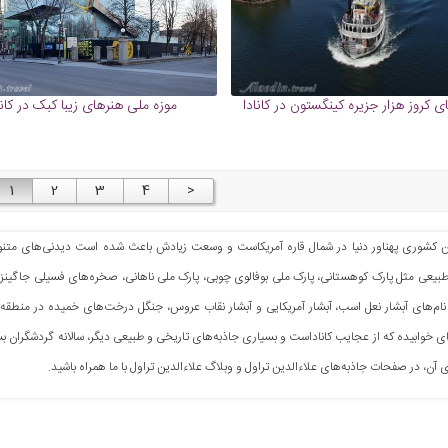
 کروز هزار جزیره کینگستون در کانادا
موزه ملی هنرهای زیبا کبک در کانا
1
2
3
4
<
ین کشوری پهناور دنیا در شمال قاره آمریکاست و وسعت زیادش باعث شده است دیدنی‌های متنو
بیعی مثل پارک کوهستانی، پارک ملی بوفالوی چوبی، پارک ملی ناهانی، صخره‌های فسیلی جاگینز و ت
ی خوابیده که از عجایب کاناداست و بسیاری جاذبه‌های تاریخی و طبیعی دیگر، سالانه گردشگران بسیار
 آن، در صفحات جاذبه‌های علاءالدین تراول و وبلاگ علاءالدین تراول با ما همراه باشید.