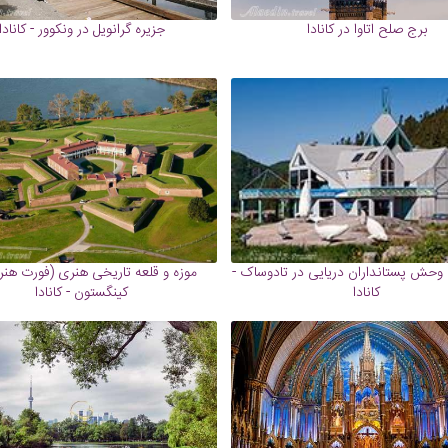
برج صلح اتاوا در کانادا
جزیره گرانویل در ونکوور - کانادا
 وحش پستانداران دریایی در تادوساک -
موزه و قلعه تاریخی هنری (فورت هنر
کانادا
کینگستون - کانادا