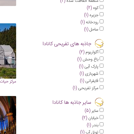
منطقه حفاظت شده
(2)
کوه
(2)
جزیره
(1)
رودخانه
(1)
ساحل
(1)
جاذبه های تفریحی کانادا
آکواریوم
(2)
باغ وحش
(1)
پارک آبی
(1)
شهربازی
(1)
قایقرانی
(1)
مرکز حیات
مرکز تفریحی
(1)
سایر جاذبه ها کانادا
سایر
(5)
خیابان
(2)
بندر
(1)
تونل آب
(1)