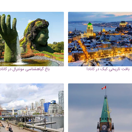
بافت تاریخی کبک در کانادا
باغ گیاهشناسی مونترال در کانادا