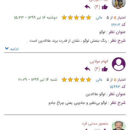
)
4
(
★
★
★
★
★
★
★
★
★
★
-
امتیاز
5
از
5
عالی
دوشنبه 16 تیر 1399
15:33
کد
16206
عنوان نظر :
لوگو
شرح نظر :
رنگ بنفش لوگو ، نشان از قدرت برند علاالدین است .
ادامه
الهام مولایی
)
4
(
★
★
★
★
★
★
★
★
★
★
-
امتیاز
5
از
5
عالی
شنبه 14 تیر 1399
20:29
کد
15993
عنوان نظر :
لوگو علاالدين
شرح نظر :
لوگو بی‌نظیر و جادویی یعنی چراغ جادو
منصور مدنی فرد