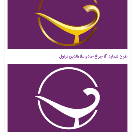
طرح شماره 14 چراغ جادو علاءالدین تراول