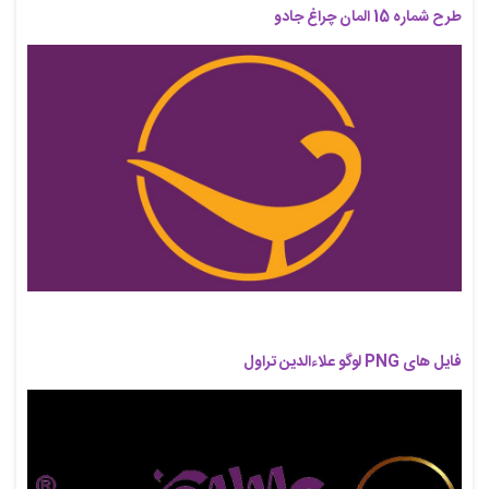
طرح شماره 15 المان چراغ جادو
فایل های PNG لوگو علاءالدین تراول