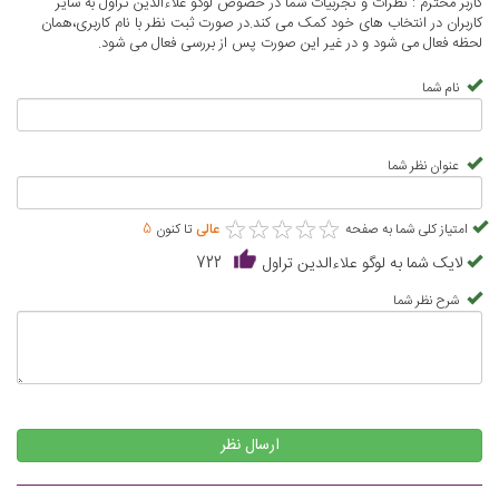
کاربر محترم : نظرات و تجربیات شما در خصوص لوگو علاءالدین تراول به سایر
کاربران در انتخاب های خود کمک می کند.در صورت ثبت نظر با نام کاربری،همان
لحظه فعال می شود و در غیر این صورت پس از بررسی فعال می شود.
نام شما
عنوان نظر شما
★
★
★
★
★
★
★
★
★
★
امتیاز کلی شما به صفحه
عالی
تا کنون
5
لایک شما به لوگو علاءالدین تراول
722
شرح نظر شما
ارسال نظر