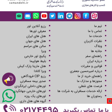
تیم ما
رزرو آنلاین تور
تماس با ما
معرفی تورها
خدمات ما
هتل های ایران
نظرات کاربران
هتل های جهان
وبلاگ
سالن های مراسم
جاذبه ها
ویزا
راهنمای سفر
پکیج تور خارجی
درباره ایران
بلیط هواپیما
قوانین و مقررات
هتل مارینا پارک کیش
درباره امیرحسین جعفری
ویزا کانادا
راهنمای خرید از ما
رزرو CIP فرودگاهی
مجوزها و مدارک ما
صدور بیمه مسافرتی
فرصت های شغلی
تورهای داخلی ایرانگردی
ارائه خدمات مسافرتی به شرکت ها
تورهای خارجی جهانگردی
رستوران ها
تورهای یک روزه
گروه های هتل داری
کلیه حقوق این سایت محفوظ و متعلق به شرکت سفرهای علاءالدین می باشد