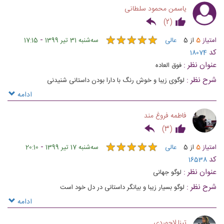
یاسمن محمود سلطانی
)
2
(
★
★
★
★
★
★
★
★
★
★
-
امتیاز
5
از
5
عالی
ﺳﻪشنبه 31 تیر 1399
17:15
کد
18074
عنوان نظر :
فوق العاده
شرح نظر :
لوگوی زیبا و خوش رنگ با دارا بودن داستانی‌ شنیدنی
ادامه
فاطمه فروغ مند
)
3
(
★
★
★
★
★
★
★
★
★
★
-
امتیاز
5
از
5
عالی
ﺳﻪشنبه 17 تیر 1399
20:10
کد
16538
عنوان نظر :
لوگو جهانی
شرح نظر :
لوگو بسیار زیبا و بیانگر داستانی در دل خود است
ادامه
تینا لاجوردی