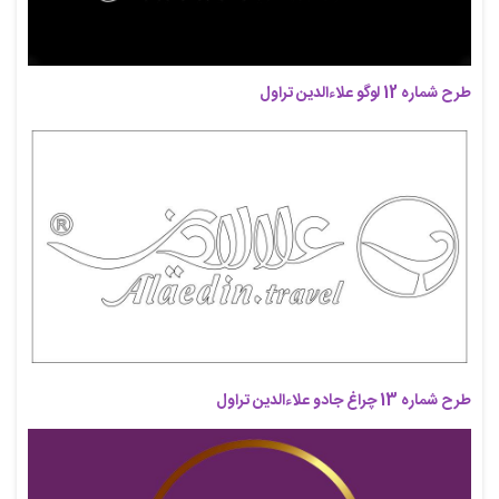
طرح شماره 12 لوگو علاءالدین تراول
طرح شماره 13 چراغ جادو علاءالدین تراول