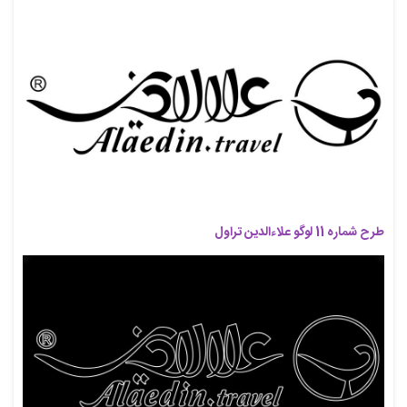
طرح شماره 11 لوگو علاءالدین تراول