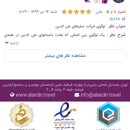
)
5
(
★
★
★
★
★
★
★
★
★
★
-
امتیاز
5
از
5
عالی
شنبه 14 تیر 1399
18:29
کد
15887
عنوان نظر :
لوگوی شرکت سفرهای علی الدین
شرح نظر :
یک لوگوی بین المللی که بعلت داستانهای علی الدین در همه‌ی
فرهنگها جای خود را دارد و هیچوقت از یاد نمی‌رود.
ادامه
مشاهده نظر های بیشتر
تهران، پاسداران شمالی، پایین‌تر از چهارراه فرمانیه، مابین نارنجستان چهارم و رز، مجتمع آرتمیس
فرمانیه، طبقه 7، واحد 5 , 6
www.alaedin.travel
info@alaedin.travel