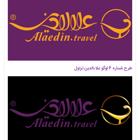
طرح شماره 6 لوگو علاءالدین تراول