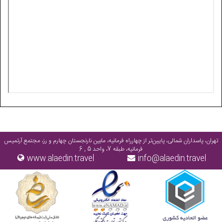
تهران، پاسداران شمالی، پایین‌تر از چهارراه فرمانیه، مابین نارنجستان چهارم و رز، مجتمع آرتمیس
فرمانیه، طبقه 7، واحد 5 , 6
www.alaedin.travel
info@alaedin.travel