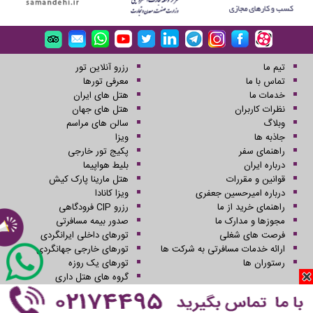
تیم ما
رزرو آنلاین تور
تماس با ما
معرفی تورها
خدمات ما
هتل های ایران
نظرات کاربران
هتل های جهان
وبلاگ
سالن های مراسم
جاذبه ها
ویزا
راهنمای سفر
پکیج تور خارجی
درباره ایران
بلیط هواپیما
قوانین و مقررات
هتل مارینا پارک کیش
درباره امیرحسین جعفری
ویزا کانادا
راهنمای خرید از ما
رزرو CIP فرودگاهی
مجوزها و مدارک ما
صدور بیمه مسافرتی
فرصت های شغلی
تورهای داخلی ایرانگردی
ارائه خدمات مسافرتی به شرکت ها
تورهای خارجی جهانگردی
رستوران ها
تورهای یک روزه
گروه های هتل داری
کلیه حقوق این سایت محفوظ و متعلق به شرکت سفرهای علاءالدین می باشد