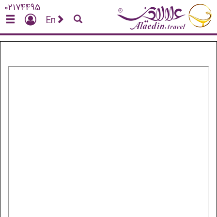
02174495
En