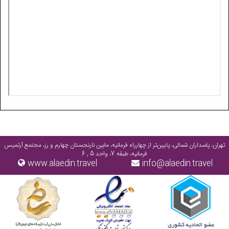
تهران، پاسداران شمالی، پایین‌تر از چهارراه فرمانیه، مابین نارنجستان چهارم و رز، مجتمع آرتمیس
فرمانیه، طبقه 7، واحد 5 , 6
www.alaedin.travel
info@alaedin.travel