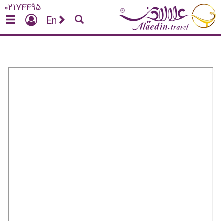
02174495
En