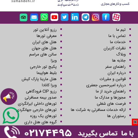
تیم ما
رزرو آنلاین تور
تماس با ما
معرفی تورها
خدمات ما
هتل های ایران
نظرات کاربران
هتل های جهان
وبلاگ
سالن های مراسم
جاذبه ها
ویزا
راهنمای سفر
پکیج تور خارجی
درباره ایران
بلیط هواپیما
قوانین و مقررات
هتل مارینا پارک کیش
درباره امیرحسین جعفری
ویزا کانادا
راهنمای خرید از ما
رزرو CIP فرودگاهی
مجوزها و مدارک ما
صدور بیمه مسافرتی
فرصت های شغلی
تورهای داخلی ایرانگردی
ارائه خدمات مسافرتی به شرکت ها
تورهای خارجی جهانگردی
رستوران ها
تورهای یک روزه
گروه های هتل داری
کلیه حقوق این سایت محفوظ و متعلق به شرکت سفرهای علاءالدین می باشد