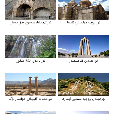
تور ارومیه مهاباد قره کلیسا
تور کرمانشاه بیستون طاق بستان
تور همدان غار علیصدر
تور یاسوج آبشار مارگون
تور لرستان بروجرد سرزمین آبشارها
تور محلات گلپایگان خوانسار اراک