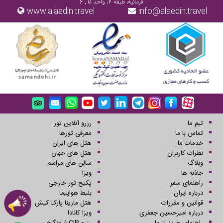
فرمانیه، طبقه 7، واحد 5 , 6
www.alaedin.travel
info@alaedin.travel
تیم ما
رزرو آنلاین تور
تماس با ما
معرفی تورها
خدمات ما
هتل های ایران
نظرات کاربران
هتل های جهان
وبلاگ
سالن های مراسم
جاذبه ها
ویزا
راهنمای سفر
پکیج تور خارجی
درباره ایران
بلیط هواپیما
قوانین و مقررات
هتل مارینا پارک کیش
درباره امیرحسین جعفری
ویزا کانادا
راهنمای خرید از ما
رزرو CIP فرودگاهی