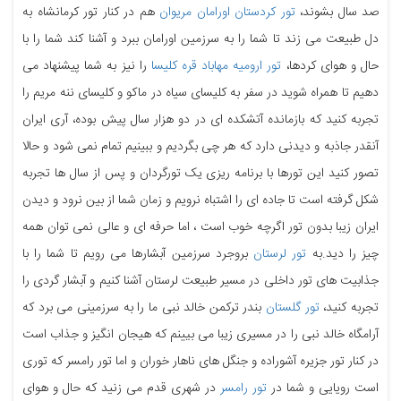
صد سال بشوند،
تور کردستان اورامان مریوان
هم در کنار تور کرمانشاه به
دل طبیعت می زند تا شما را به سرزمین اورامان ببرد و آشنا کند شما را با
حال و هوای کردها،
تور ارومیه مهاباد قره کلیسا
را نیز به شما پیشنهاد می
دهیم تا همراه شوید در سفر به کلیسای سیاه در ماکو و کلیسای ننه مریم را
تجربه کنید که بازمانده آتشکده ای در دو هزار سال پیش بوده، آری ایران
آنقدر جاذبه و دیدنی دارد که هر چی بگردیم و ببینیم تمام نمی شود و حالا
تصور کنید این تورها با برنامه ریزی یک تورگردان و پس از سال ها تجربه
شکل گرفته است تا جاده ای را اشتباه نرویم و زمان شما از بین نرود و دیدن
ایران زیبا بدون تور اگرچه خوب است ، اما حرفه ای و عالی نمی توان همه
چیز را دید.به
تور لرستان
بروجرد سرزمین آبشارها می رویم تا شما را با
جذابیت های تور داخلی در مسیر طبیعت لرستان آشنا کنیم و آبشار گردی را
تجربه کنید،
تور گلستان
بندر ترکمن خالد نبی ما را به سرزمینی می برد که
آرامگاه خالد نبی را در مسیری زیبا می بیینم که هیجان انگیز و جذاب است
در کنار تور جزیره آشوراده و جنگل های ناهار خوران و اما تور رامسر که توری
است رویایی و شما در
تور رامسر
در شهری قدم می زنید که حال و هوای