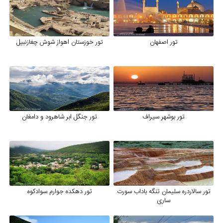
تور اصفهان
تور خوزستان اهواز شوش چغازنبیل
تور بوشهر سیراف
تور جنگل ابر شاهرود و دامغان
تور سالاردره سلیمان تنگه باداب سورت
تور دهکده جوارم سوادکوه
ساری