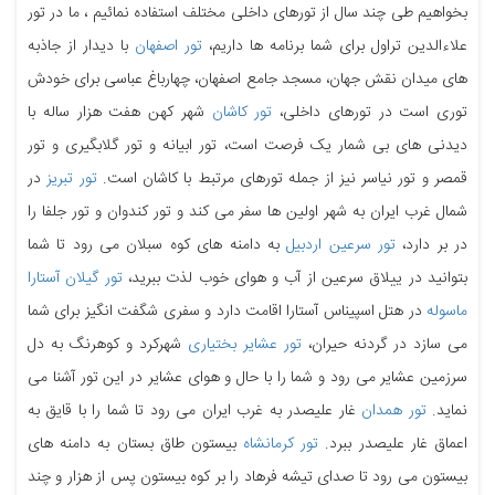
بخواهیم طی چند سال از تورهای داخلی مختلف استفاده نمائیم ، ما در تور
علاءالدین تراول برای شما برنامه ها داریم،
تور اصفهان
با دیدار از جاذبه
های میدان نقش جهان، مسجد جامع اصفهان، چهارباغ عباسی برای خودش
توری است در تورهای داخلی،
تور کاشان
شهر کهن هفت هزار ساله با
دیدنی های بی شمار یک فرصت است، تور ابیانه و تور گلابگیری و تور
قمصر و تور نیاسر نیز از جمله تورهای مرتبط با کاشان است.
تور تبریز
در
شمال غرب ایران به شهر اولین ها سفر می کند و تور کندوان و تور جلفا را
در بر دارد،
تور سرعین اردبیل
به دامنه های کوه سبلان می رود تا شما
بتوانید در ییلاق سرعین از آب و هوای خوب لذت ببرید،
تور گیلان آستارا
ماسوله
در هتل اسپیناس آستارا اقامت دارد و سفری شگفت انگیز برای شما
می سازد در گردنه حیران،
تور عشایر بختیاری
شهرکرد و کوهرنگ به دل
سرزمین عشایر می رود و شما را با حال و هوای عشایر در این تور آشنا می
نماید.
تور همدان
غار علیصدر به غرب ایران می رود تا شما را با قایق به
اعماق غار علیصدر ببرد.
تور کرمانشاه
بیستون طاق بستان به دامنه های
بیستون می رود تا صدای تیشه فرهاد را بر کوه بیستون پس از هزار و چند