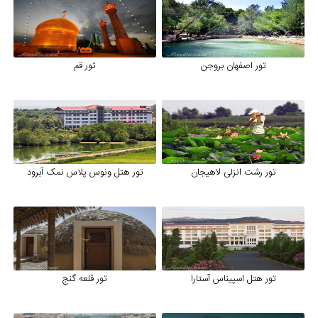
تور اصفهان بروجن
تور قم
تور رشت انزلی لاهیجان
تور هتل ونوس پلاس نمک آبرود
تور هتل اسپیناس آستارا
تور قلعه گنج