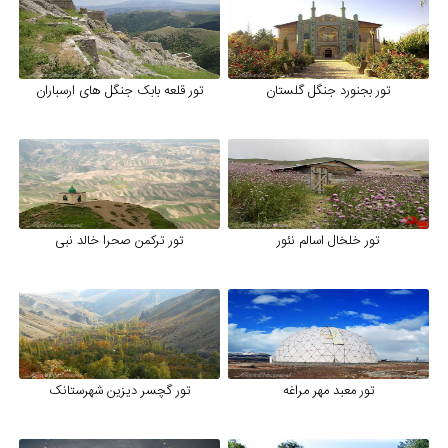
تور بجنورد جنگل گلستان
تور قلعه بابک جنگل های ارسباران
تور خلخال اسالم نئور
تور ترکمن صحرا خالد نبی
تور معبد مهر مراغه
تور گچسر دیزین شهرستانک