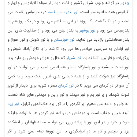
چابهار
در گوشه جنوب شرقی کشور و لذت دیدار از سواحا اقیانوسی چابهار و
اقیانوس هند خاطره ساز است،
تور بندرعباس قشم
در بندرعباس اقامت می
نماید و در یک گشت یک روزه دریایی به قشم می رود و در یک روز هم به
بندرعباس می رود و
تور بوشهر
به بندر لیان می رود و از جذابیت های این
بندر هخامنشی بازدید می نماید،
تور خوزستان
و یا تور شوش و تور اهواز و
تور آبادان به سرزمین عیلامی ها می رود تا شما را با کاخ آپادانا شوش و
زیگورات چغازنبیل آشنا نماید،
تور شیراز
که حال و هوای خودش رو دارد و با
تور تخت جمشید و تور پاسارگاد شما را همراه می نماید و می توانید در تور
پاسارگاد نیز شرکت کنید و از همه دیدنی های شیراز لذت ببرید و به کمی
آن سو تر در کرمان می رویم تا در
تور کرمان
همراه شویم برای دیدار از کویر
کلوت شهداد و یا تور بم و تور میمند و تور راین و دیدنی های شاه نعمت
اله ولی و ادامه می دهیم ایرانگردی را با تور یزد علاءالدین تراول،
تور یزد
البته خیلی جذاب است و دیدنش در برنامه تور گردی هر خانواده جایگاه
خود را دارد و در این تور با پیاده روی می توانیم محله فهادان و آتشکده
یزد را ببینیم و کار ما در ایرانگردی با این تورها تمام نمی شود و اگر