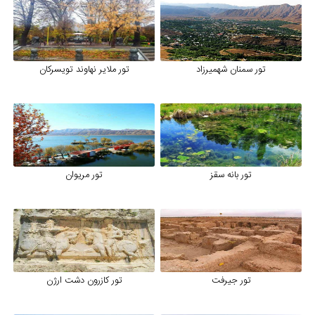
تور سمنان شهمیرزاد
تور ملایر نهاوند تویسرکان
تور بانه سقز
تور مریوان
تور جیرفت
تور کازرون دشت ارژن