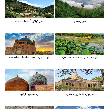
تور رامسر
تور گیلان آستارا ماسوله
تور بندر انزلی چمخاله لاهیجان
تور زنجان تخت سلیمان سلطانیه
تور بیرجند شرق باشکوه
تور سرعین اردبیل