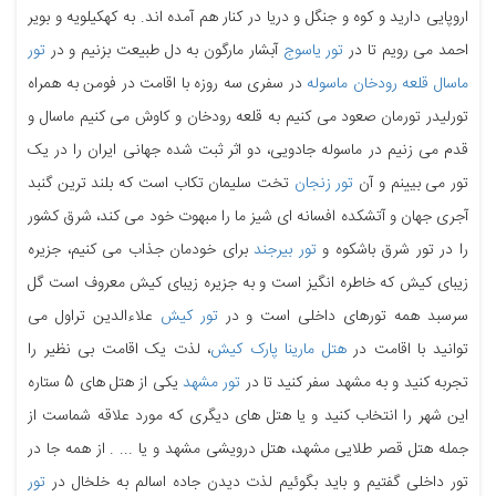
اروپایی دارید و کوه و جنگل و دریا در کنار هم آمده اند. به کهکیلویه و بویر
احمد می رویم تا در
تور یاسوج
آبشار مارگون به دل طبیعت بزنیم و در
تور
ماسال قلعه رودخان ماسوله
در سفری سه روزه با اقامت در فومن به همراه
تورلیدر تورمان صعود می کنیم به قلعه رودخان و کاوش می کنیم ماسال و
قدم می زنیم در ماسوله جادویی، دو اثر ثبت شده جهانی ایران را در یک
تور می بیینم و آن
تور زنجان
تخت سلیمان تکاب است که بلند ترین گنبد
آجری جهان و آتشکده افسانه ای شیز ما را مبهوت خود می کند، شرق کشور
را در تور شرق باشکوه و
تور بیرجند
برای خودمان جذاب می کنیم، جزیره
زیبای کیش که خاطره انگیز است و به جزیره زیبای کیش معروف است گل
سرسبد همه تورهای داخلی است و در
تور کیش
علاءالدین تراول می
توانید با اقامت در
هتل مارینا پارک کیش
، لذت یک اقامت بی نظیر را
تجربه کنید و به مشهد سفر کنید تا در
تور مشهد
یکی از هتل های 5 ستاره
این شهر را انتخاب کنید و یا هتل های دیگری که مورد علاقه شماست از
جمله هتل قصر طلایی مشهد، هتل درویشی مشهد و یا ... . از همه جا در
تور داخلی گفتیم و باید بگوئیم لذت دیدن جاده اسالم به خلخال در
تور