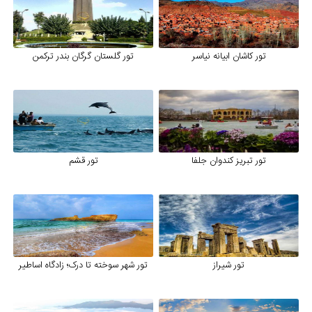
تور کاشان ابیانه نیاسر
تور گلستان گرگان بندر ترکمن
تور تبریز کندوان جلفا
تور قشم
تور شیراز
تور شهر سوخته تا درک؛ زادگاه اساطیر