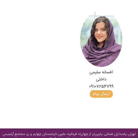
افسانه سلیمی
داخلی
09107254799
ارسال پیام
تهران، پاسداران شمالی، پایین‌تر از چهارراه فرمانیه، مابین نارنجستان چهارم و رز، مجتمع آرتمیس