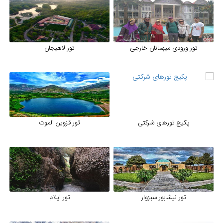
تور ورودی میهمانان خارجی
تور لاهیجان
پکیج تورهای شرکتی
تور قزوین الموت
تور نیشابور سبزوار
تور ایلام