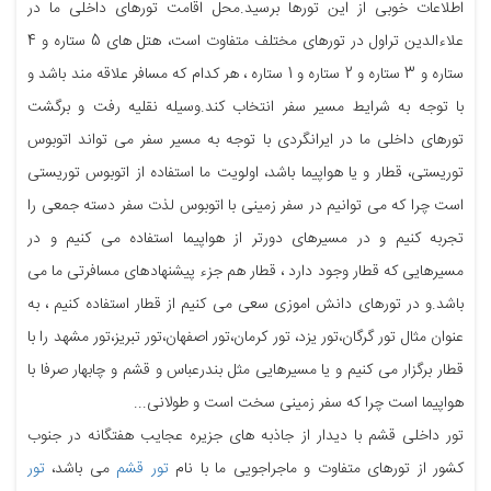
اطلاعات خوبی از این تورها برسید.محل اقامت تورهای داخلی ما در
علاءالدین تراول در تورهای مختلف متفاوت است، هتل های 5 ستاره و 4
ستاره و 3 ستاره و 2 ستاره و 1 ستاره ، هر کدام که مسافر علاقه مند باشد و
با توجه به شرایط مسیر سفر انتخاب کند.وسیله نقلیه رفت و برگشت
تورهای داخلی ما در ایرانگردی با توجه به مسیر سفر می تواند اتوبوس
توریستی، قطار و یا هواپیما باشد، اولویت ما استفاده از اتوبوس توریستی
است چرا که می توانیم در سفر زمینی با اتوبوس لذت سفر دسته جمعی را
تجربه کنیم و در مسیرهای دورتر از هواپیما استفاده می کنیم و در
مسیرهایی که قطار وجود دارد ، قطار هم جزء پیشنهادهای مسافرتی ما می
باشد.و در تورهای دانش اموزی سعی می کنیم از قطار استفاده کنیم ، به
عنوان مثال تور گرگان،تور یزد، تور کرمان،تور اصفهان،تور تبریز،تور مشهد را با
قطار برگزار می کنیم و یا مسیرهایی مثل بندرعباس و قشم و چابهار صرفا با
هواپیما است چرا که سفر زمینی سخت است و طولانی...
تور داخلی قشم با دیدار از جاذبه های جزیره عجایب هفتگانه در جنوب
کشور از تورهای متفاوت و ماجراجویی ما با نام
تور قشم
می باشد،
تور