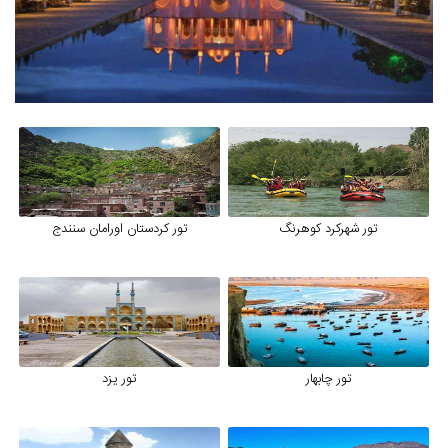
تور شهرکرد کوهرنگ
تور کردستان اورامان سنندج
تور چابهار
تور یزد