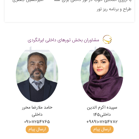
طراح و برنامه ریز تور
مشاوران بخش تورهای داخلی ایرانگردی
سپیده اکرم الدین
حامد ملارضا محرر
داخلی
145
داخلی
09107254765
+989107254782
ارسال پیام
ارسال پیام