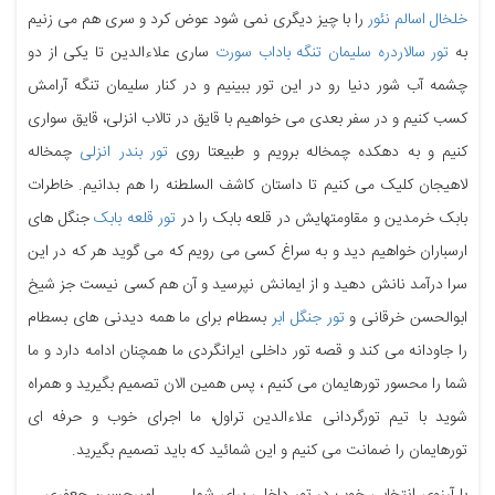
خلخال اسالم نئور
را با چیز دیگری نمی شود عوض کرد و سری هم می زنیم
به
تور سالاردره سلیمان تنگه باداب سورت
ساری علاءالدین تا یکی از دو
چشمه آب شور دنیا رو در این تور ببینیم و در کنار سلیمان تنگه آرامش
کسب کنیم و در سفر بعدی می خواهیم با قایق در تالاب انزلی، قایق سواری
کنیم و به دهکده چمخاله برویم و طبیعتا روی
تور بندر انزلی
چمخاله
لاهیجان کلیک می کنیم تا داستان کاشف السلطنه را هم بدانیم. خاطرات
بابک خرمدین و مقاومتهایش در قلعه بابک را در
تور قلعه بابک
جنگل های
ارسباران خواهیم دید و به سراغ کسی می رویم که می گوید هر که در این
سرا درآمد نانش دهید و از ایمانش نپرسید و آن هم کسی نیست جز شیخ
ابوالحسن خرقانی و
تور جنگل ابر
بسطام برای ما همه دیدنی های بسطام
را جاودانه می کند و قصه تور داخلی ایرانگردی ما همچنان ادامه دارد و ما
شما را محسور تورهایمان می کنیم ، پس همین الان تصمیم بگیرید و همراه
شوید با تیم تورگردانی علاءالدین تراول، ما اجرای خوب و حرفه ای
تورهایمان را ضمانت می کنیم و این شمائید که باید تصمیم بگیرید.
با آرزوی انتخابی خوب در تور داخلی برای شما امیرحسین جعفری