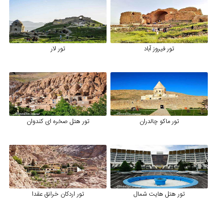
تور فیروز آباد
تور لار
تور ماکو چالدران
تور هتل صخره ای کندوان
تور هتل هایت شمال
تور اردکان خرانق عقدا