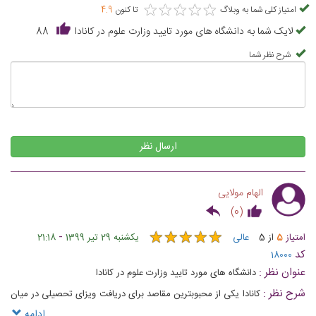
★
★
★
★
★
★
★
★
★
★
امتیاز کلی شما به وبلاگ
تا کنون
4.9
لایک شما به دانشگاه های مورد تایید وزارت علوم در کانادا
88
شرح نظر شما
ارسال نظر
الهام مولایی
)
0
(
★
★
★
★
★
★
★
★
★
★
-
امتیاز
5
از
5
عالی
یکشنبه 29 تیر 1399
21:18
کد
18000
عنوان نظر :
دانشگاه های مورد تایید وزارت علوم در کانادا
شرح نظر :
کانادا یکی از محبوبترین مقاصد برای دریافت ویزای تحصیلی در میان
دانشجویان ایرانی است
ادامه