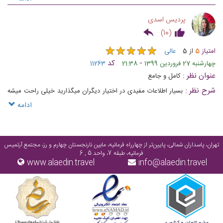
پردیس اسدی
)
10
(
★
★
★
★
★
★
★
★
★
★
امتیاز
5
از
5
عالی
-
کد
چهارشنبه 27 فروردین 1399
21:38
11263
عنوان نظر :
کامل و جامع
شرح نظر :
بسیار اطلاعات مفیدی در اختیار دیگران میگذارید خیلی راحت میشه
از این صفحه خصوصیات دانشگاه های کانادارو دریافت کردممنون
ادامه
تهران، پاسداران شمالی، پایین‌تر از چهارراه فرمانیه، مابین نارنجستان چهارم و رز، مجتمع آرتمیس
فرمانیه، طبقه 7، واحد 5 , 6
www.alaedin.travel
info@alaedin.travel