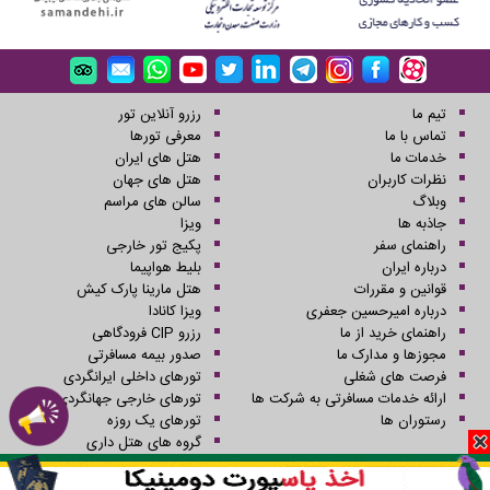
تیم ما
رزرو آنلاین تور
تماس با ما
معرفی تورها
خدمات ما
هتل های ایران
نظرات کاربران
هتل های جهان
وبلاگ
سالن های مراسم
جاذبه ها
ویزا
راهنمای سفر
پکیج تور خارجی
درباره ایران
بلیط هواپیما
قوانین و مقررات
هتل مارینا پارک کیش
درباره امیرحسین جعفری
ویزا کانادا
راهنمای خرید از ما
رزرو CIP فرودگاهی
مجوزها و مدارک ما
صدور بیمه مسافرتی
فرصت های شغلی
تورهای داخلی ایرانگردی
ارائه خدمات مسافرتی به شرکت ها
تورهای خارجی جهانگردی
رستوران ها
تورهای یک روزه
گروه های هتل داری
کلیه حقوق این سایت محفوظ و متعلق به شرکت سفرهای علاءالدین می باشد