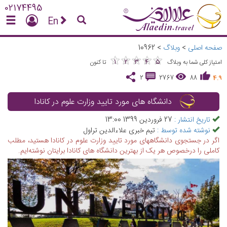
02174495
En
صفحه اصلی
>
وبلاگ
>
10962
★
★
★
★
★
★
★
★
★
★
1
2
3
4
5
امتیاز کلی شما به وبلاگ
تا کنون
2
2767
88
4.9
دانشگاه های مورد تایید وزارت علوم در کانادا
تاریخ انتشار :
27 فروردین 1399 13:00
نوشته شده توسط :
تیم خبری علاءالدین تراول
اگر در جستجوی دانشگاههای مورد تایید وزارت علوم در کانادا هستید، مطلب
کاملی را درخصوص هر یک از بهترین دانشگاه های کانادا برایتان نوشته‌ایم.