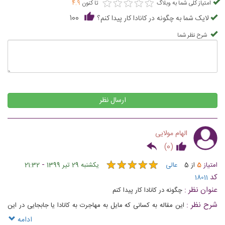
★
★
★
★
★
★
★
★
★
★
امتیاز کلی شما به وبلاگ
تا کنون
4.9
لایک شما به چگونه در کانادا کار پیدا کنم؟
100
شرح نظر شما
ارسال نظر
الهام مولایی
)
0
(
★
★
★
★
★
★
★
★
★
★
-
امتیاز
5
از
5
عالی
یکشنبه 29 تیر 1399
21:32
کد
18011
عنوان نظر :
چگونه در کانادا کار پیدا کنم
شرح نظر :
این مقاله به کسانی که مایل به مهاجرت به کانادا یا جابجایی در این
کشور هستند کمک می‌کند تا به برخی از منابع و ابزارهای مفید جستجوی شغلی
ادامه