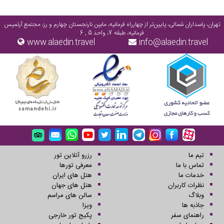
دقیق بود.
تهران، پاسداران شمالی، پایین‌تر از چهارراه فرمانیه، مابین نارنجستان چهارم و رز، مجتمع آرتمیس
فرمانیه، طبقه 7، واحد 5 , 6
www.alaedin.travel
info@alaedin.travel
تیم ما
رزرو آنلاین تور
تماس با ما
معرفی تورها
خدمات ما
هتل های ایران
نظرات کاربران
هتل های جهان
وبلاگ
سالن های مراسم
جاذبه ها
ویزا
راهنمای سفر
پکیج تور خارجی