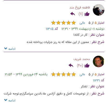
دسترسی داشته باشند
فاطمه فروغ مند
)
11
(
★
★
★
★
★
★
★
★
★
★
امتیاز
5
از
5
عالی
-
کد
دوشنبه 01 اردیبهشت 1399
12:31
11305
عنوان نظر :
کار در کانادا
شرح نظر :
ممنون از این مقاله که به ریز جزئیات پرداخته شده
ادامه
محمد شریف
)
40
(
★
★
★
★
★
★
★
★
★
★
-
امتیاز
5
از
5
عالی
یکشنبه 24 فروردین 1399
21:54
کد
11231
عنوان نظر :
تشکر
شرح نظر :
از توضیحات کامل و دقیق آژانس علاءالدین سپاسگزارم،توجه شرکت
شما به موضوعات مورد علاقه و نیازهای مخاطب عالیه و به شرکت شما تبریک می
ادامه
گویم و من مقاله زایمان در کانادا رو هم در وبلاگ شما خواندم و خیلی کامل و