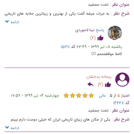
عنوان نظر :
تخت جمشيد
شرح نظر :
به جرات میشه گفت یکی از بهترین و زیباترین جاذبه های تاریخی
جهان که واقعا به ایران و ایرانی حس غرور میده
ادامه
پاسخ
تینا لاجوردی
)
2
(
-
کد
یکشنبه 08 تیر 1399
23:49
15311
کاملا موافقمممم 👌🏻
ریحانه بدخشان
)
2
(
★
★
★
★
★
★
★
★
★
★
-
امتیاز
5
از
5
عالی
چهارشنبه 04 تیر 1399
17:59
کد
14448
عنوان نظر :
تخت جمشید
شرح نظر :
یکی از مکان های زیبای تاریخی ایران که خیلی دوست دارم ببینم
ادامه