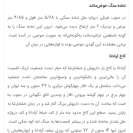
تخته سنگ حوض‌مانند
در جنوب شرقی دروازه ملل تخته سنگی با 5/68 متر طول و 4/85 متر
عرض و نزدیک 2 متر ارتفاع دیده می‌شود. درون این تخته سنگ را به
گونه نامنظمی تراشیده‌اند؛ به‌گونه‌ای‌که به صورت حوضی در آمده است.
برخی معتقدند این گودی حوضی بوده با فواره‌هایی در میان آن.
کاخ آپادانا
آپادانا یا کاخ بار داریوش و خشایارشا که حفار تخت جمشید، اریک اشمیت
آن را عالی‌ترین و باشکوه‌ترین و وسیع‌ترین ساختمان تخت جمشید
می‌داند، مشتمل بر یک تالار چهارگوش مرکزی با 36 ستون و سه ایوان و
چهار برج در چهار گوشه بیرونی تالار و چندین اتاق نگهبانی در جنوب بنا
است که ساخت آن به دست داریوش بزرگ آغاز شد و در زمان خشایارشا به
پایان رسید. سطح این کاخ حدود سه متر از کف حیاط آپادانا و کف دروازه
ملل بلندتر ساخته شده و در بیشتر قسمت‌ها به سنگ تنه کوه متکی است.
امروز تنها 14 ستون از 72 ستونی که روزی سقف آپادانا و ایوان‌هایش را