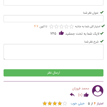
عنوان نظر شما
★
★
★
★
★
★
★
★
★
★
امتیاز کلی شما به جاذبه
تا کنون
4.7
لایک شما به تخت جمشید
745
شرح نظر شما
ارسال نظر
محمد فروزان
)
0
(
★
★
★
★
★
★
★
★
★
★
امتیاز
4
از
5
خیلی خوب