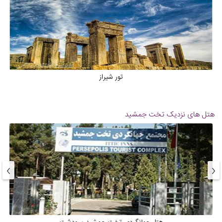
تور شیراز
هتل های نزدیک
تخت جمشید
›
‹