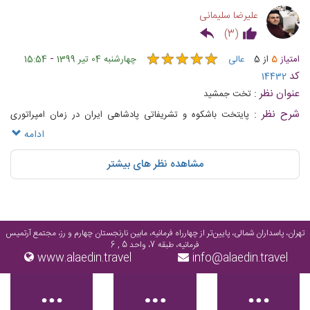
علیرضا سلیمانی
)
3
(
★
★
★
★
★
★
★
★
★
★
-
امتیاز
5
از
5
عالی
چهارشنبه 04 تیر 1399
15:54
کد
14432
عنوان نظر :
تخت جمشید
شرح نظر :
پایتخت باشکوه و تشریفاتی پادشاهی ایران در زمان امپراتوری
هخامنشیان بوده‌است و قطعا گشت و گذار در آن خالی از لطف نیست ، حتما
ادامه
پیشنهاد میشود....
مشاهده نظر های بیشتر
تهران، پاسداران شمالی، پایین‌تر از چهارراه فرمانیه، مابین نارنجستان چهارم و رز، مجتمع آرتمیس
فرمانیه، طبقه 7، واحد 5 , 6
www.alaedin.travel
info@alaedin.travel