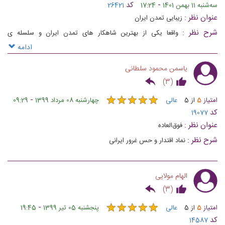
-
کد
ﺳﻪشنبه 11 بهمن 1401
17:24
26421
عنوان نظر :
زیبایی تمدن ایران
شرح نظر :
واقعا یکی از بهترین شاهکار های تمدن ایران و سلسله ی
هخامنشیان
ادامه
یاسمن محمود سلطانی
)
3
(
★
★
★
★
★
★
★
★
★
★
-
امتیاز
5
از
5
عالی
چهارشنبه 08 مرداد 1399
09:29
کد
19077
عنوان نظر :
فوق‌العاده
شرح نظر :
نماد اقتدار و حس غرور ایرانی
الهام مولایی
)
3
(
★
★
★
★
★
★
★
★
★
★
-
امتیاز
5
از
5
عالی
پنجشنبه 05 تیر 1399
19:45
کد
14587