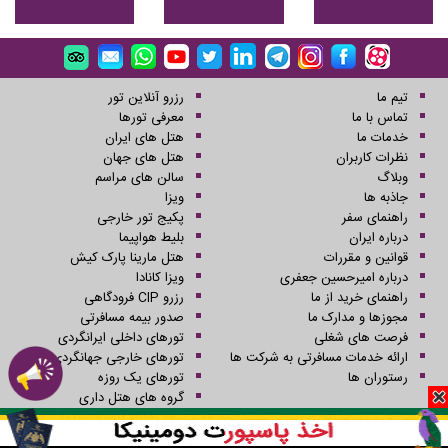
تیم ما
رزرو آنلاین تور
تماس با ما
معرفی تورها
خدمات ما
هتل های ایران
نظرات کاربران
هتل های جهان
وبلاگ
سالن های مراسم
جاذبه ها
ویزا
راهنمای سفر
پکیج تور خارجی
درباره ایران
بلیط هواپیما
قوانین و مقررات
هتل مارینا پارک کیش
درباره امیرحسین جعفری
ویزا کانادا
راهنمای خرید از ما
رزرو CIP فرودگاهی
مجوزها و مدارک ما
صدور بیمه مسافرتی
فرصت های شغلی
تورهای داخلی ایرانگردی
ارائه خدمات مسافرتی به شرکت ها
تورهای خارجی جهانگردی
رستوران ها
تورهای یک روزه